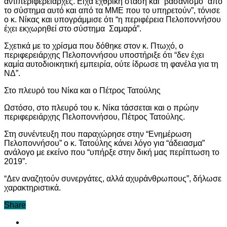
αντιπεριφερειάρχες. Είχα εχθρική στάση και “βασανισμό” από
το σύστημα αυτό και από τα ΜΜΕ που το υπηρετούν”, τόνισε
ο κ. Νίκας και υπογράμμισε ότι “η περιφέρεια Πελοποννήσου
έχει εκχωρηθεί στο σύστημα Σαμαρά”.
Σχετικά με το χρίσμα που δόθηκε στον κ. Πτωχό, ο
περιφερειάρχης Πελοποννήσου υποστήριξε ότι “δεν έχει
καμία αυτοδιοικητική εμπειρία, ούτε ίδρωσε τη φανέλα για τη
ΝΔ”.
Στο πλευρό του Νίκα και ο Πέτρος Τατούλης
Ωστόσο, στο πλευρό του κ. Νίκα τάσσεται και ο πρώην
περιφερειάρχης Πελοποννήσου, Πέτρος Τατούλης.
Στη συνέντευξη που παραχώρησε στην “Ενημέρωση
Πελοποννήσου” ο κ. Τατούλης κάνει λόγο για “άδειασμα”
ανάλογο με εκείνο που “υπήρξε στην δική μας περίπτωση το
2019”.
“Δεν αναζητούν συνεργάτες, αλλά αχυράνθρωπους”, δήλωσε
χαρακτηριστικά.
Share