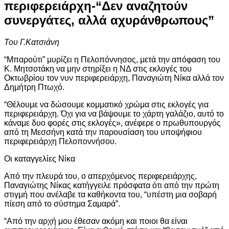
περιφερειάρχη-“Δεν αναζητούν
συνεργάτες, αλλά αχυράνθρωπους”
Του Γ.Κατσιάνη
“Μπαρούτι” μυρίζει η Πελοπόννησος, μετά την απόφαση του
Κ. Μητσοτάκη να μην στηρίξει η ΝΔ στις εκλογές του
Οκτωβρίου τον νυν περιφερειάρχη, Παναγιώτη Νίκα αλλά τον
Δημήτρη Πτωχό.
“Θέλουμε να δώσουμε κομματικό χρώμα στις εκλογές για
περιφερειάρχη. Όχι για να βάψουμε το χάρτη γαλάζιο, αυτό το
κάναμε δυο φορές στις εκλογές», ανέφερε ο πρωθυπουργός
από τη Μεσσήνη κατά την παρουσίαση του υποψήφιου
περιφερειάρχη Πελοποννήσου.
Οι καταγγελίες Νίκα
Από την πλευρά του, ο απερχόμενος περιφερειάρχης,
Παναγιώτης Νίκας κατήγγειλε πρόσφατα ότι από την πρώτη
στιγμή που ανέλαβε τα καθήκοντα του, “υπέστη μια σοβαρή
πίεση από το σύστημα Σαμαρά”.
“Από την αρχή μου έθεσαν ακόμη και ποιοι θα είναι