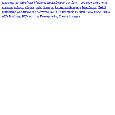
ωραιόκαστρο
υποψήφιος δήμαρχος Ωραιοκάστρου
συντάξεις
προσφορά
μητσοτακης
κοινωνία
εκλογές
ειδήσεις
ααδε
Τσακίρης
Περιφέρεια Κεντρικής Μακεδονίας
ΟΑΣΘ
Μηταράκης
Θεσσαλονίκη
Ελληνογερμανικό Επιμελητήριο
Ελλάδα
ΕΥΑΘ
ΕΛΑΣ
ΕΒΕΘ
ΔΕΘ
Βρούτσης
ΒΕΘ
Ανέστης Πολυχρονίδης
Eurobank
Aegean