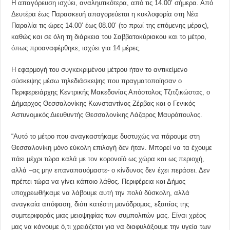
Η απαγόρευση ισχύει, αναληυτικότερα, από τις 14.00’ σήμερα. Από
Δευτέρα έως Παρασκευή απαγορεύεται η κυκλοφορία στη Νέα
Παραλία τις ώρες 14.00’ έως 08.00’ (το πρωί της επόμενης μέρας),
καθώς και σε όλη τη διάρκεια του Σαββατοκύριακου και το μέτρο,
όπως προαναφέρθηκε, ισχύει για 14 μέρες.
Η εφαρμογή του συγκεκριμένου μέτρου ήταν το αντικείμενο
σύσκεψης μέσω τηλεδιάσκεψης που πραγματοποίησαν ο
Περιφερειάρχης Κεντρικής Μακεδονίας Απόστολος Τζιτζικώστας, ο
Δήμαρχος Θεσσαλονίκης Κωνσταντίνος Ζέρβας και ο Γενικός
Αστυνομικός Διευθυντής Θεσσαλονίκης Λάζαρος Μαυρόπουλος.
“Αυτό το μέτρο που αναγκαστήκαμε δυστυχώς να πάρουμε στη
Θεσσαλονίκη μόνο εύκολη επιλογή δεν ήταν. Μπορεί να τα έχουμε
πάει μέχρι τώρα καλά με τον κορονοϊό ως χώρα και ως περιοχή,
αλλά –ας μην επαναπαυόμαστε- ο κίνδυνος δεν έχει περάσει. Δεν
πρέπει τώρα να γίνει κάποιο λάθος. Περιφέρεια και Δήμος
υποχρεωθήκαμε να λάβουμε αυτή την πολύ δύσκολη, αλλά
αναγκαία απόφαση, διότι κατέστη μονόδρομος, εξαιτίας της
συμπεριφοράς μιας μειοψηφίας των συμπολιτών μας. Είναι χρέος
μας να κάνουμε ό,τι χρειάζεται για να διαφυλάξουμε την υγεία των