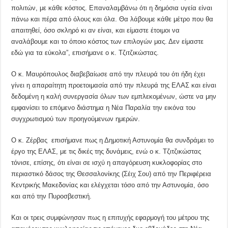
πολιτών, με κάθε κόστος. Επαναλαμβάνω ότι η δημόσια υγεία είναι
πάνω και πέρα από όλους και όλα. Θα λάβουμε κάθε μέτρο που θα
απαιτηθεί, όσο σκληρό κι αν είναι, και είμαστε έτοιμοι να
αναλάβουμε και το όποιο κόστος των επιλογών μας. Δεν είμαστε
εδώ για τα εύκολα”, επισήμανε ο κ. Τζιτζικώστας.
O κ. Μαυρόπουλος διαβεβαίωσε από την πλευρά του ότι ήδη έχει
γίνει η απαραίτητη προετοιμασία από την πλευρά της ΕΛΑΣ και είναι
δεδομένη η καλή συνεργασία όλων των εμπλεκομένων, ώστε να μην
εμφανίσει το επόμενο διάστημα η Νέα Παραλία την εικόνα του
συγχρωτισμού των προηγούμενων ημερών.
Ο κ. Ζέρβας επισήμανε πως η Δημοτική Αστυνομία θα συνδράμει το
έργο της ΕΛΑΣ, με τις δικές της δυνάμεις, ενώ ο κ. Τζιτζικώστας
τόνισε, επίσης, ότι είναι σε ισχύ η απαγόρευση κυκλοφορίας στο
περιαστικό δάσος της Θεσσαλονίκης (Σέιχ Σου) από την Περιφέρεια
Κεντρικής Μακεδονίας και ελέγχεται τόσο από την Αστυνομία, όσο
και από την Πυροσβεστική.
Και οι τρεις συμφώνησαν πως η επιτυχής εφαρμογή του μέτρου της