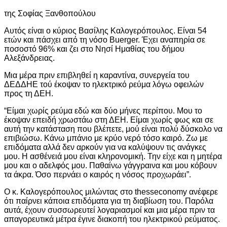
της Σοφίας Ξανθοπούλου
Αυτός είναι ο κύριος Βασίλης Καλογερόπουλος. Είναι 54
ετών και πάσχει από τη νόσο Buerger. Έχει αναπηρία σε
ποσοστό 96% και ζει στο Νησί Ημαθίας του δήμου
Αλεξάνδρειας.
Μια μέρα πριν επιβληθεί η καραντίνα, συνεργεία του
ΔΕΔΔΗΕ τού έκοψαν το ηλεκτρικό ρεύμα λόγω οφειλών
προς τη ΔΕΗ.
“Είμαι χωρίς ρεύμα εδώ και δύο μήνες περίπου. Μου το
έκοψαν επειδή χρωστάω στη ΔΕΗ. Είμαι χωρίς φως και σε
αυτή την κατάσταση που βλέπετε, μού είναι πολύ δύσκολο να
επιβιώσω. Κάνω μπάνιο με κρύο νερό τόσο καιρό. Ζω με
επιδόματα αλλά δεν αρκούν για να καλύψουν τις ανάγκες
μου. Η ασθένειά μου είναι κληρονομική. Την είχε και η μητέρα
μου και ο αδελφός μου. Παθαίνω γάγγραινα και μου κόβουν
τα άκρα. Όσο περνάει ο καιρός η νόσος προχωράει”.
Ο κ. Καλογερόπουλος μιλώντας στο thesseconomy ανέφερε
ότι παίρνει κάποια επιδόματα για τη διαβίωση του. Παρόλα
αυτά, έχουν συσσωρευτεί λογαριασμοί και μια μέρα πριν τα
απαγορευτικά μέτρα έγινε διακοπή του ηλεκτρικού ρεύματος.