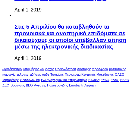
April 1, 2019
Στις 5 Απριλίου θα καταβληθούν τα
προνοιακά και αναπηρικά επιδόματα σε
δικαιούχους οι οποίοι υπέβαλλαν αίτηση
μέσω της ηλεκτρονικής διαδικασίας
April 1, 2019
ωραιόκαστρο
υποψήφιος δήμαρχος Ωραιοκάστρου
συντάξεις
προσφορά
μητσοτακης
κοινωνία
εκλογές
ειδήσεις
ααδε
Τσακίρης
Περιφέρεια Κεντρικής Μακεδονίας
ΟΑΣΘ
Μηταράκης
Θεσσαλονίκη
Ελληνογερμανικό Επιμελητήριο
Ελλάδα
ΕΥΑΘ
ΕΛΑΣ
ΕΒΕΘ
ΔΕΘ
Βρούτσης
ΒΕΘ
Ανέστης Πολυχρονίδης
Eurobank
Aegean