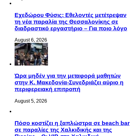
Eχεδώρου Φύσις: Εθελοντές μετέτρεψαν
τη νέα παραλία της Θεσσαλονίκης σε
διαδραστικό εργαστήριο – Για ποιο λόγο
August 6, 2026
Ώρα μηδέν για την μεταφορά μαθητών
στην Κ. Μακεδονία-Συνεδριάζει αύριο η
περιφερειακή επιτροπή
August 5, 2026
Πόσο κοστίζει η ξαπλώστρα σε beach bar
σε παραλίες της Χαλκιδικής και της