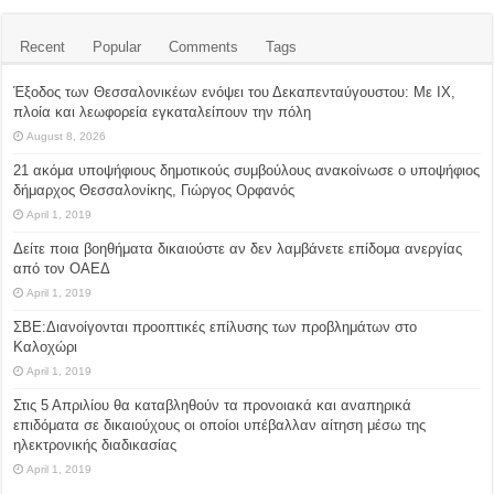
Recent
Popular
Comments
Tags
Έξοδος των Θεσσαλονικέων ενόψει του Δεκαπενταύγουστου: Με ΙΧ,
πλοία και λεωφορεία εγκαταλείπουν την πόλη
August 8, 2026
21 ακόμα υποψήφιους δημοτικούς συμβούλους ανακοίνωσε ο υποψήφιος
δήμαρχος Θεσσαλονίκης, Γιώργος Ορφανός
April 1, 2019
Δείτε ποια βοηθήματα δικαιούστε αν δεν λαμβάνετε επίδομα ανεργίας
από τον ΟΑΕΔ
April 1, 2019
ΣΒΕ:Διανοίγονται προοπτικές επίλυσης των προβλημάτων στο
Καλοχώρι
April 1, 2019
Στις 5 Απριλίου θα καταβληθούν τα προνοιακά και αναπηρικά
επιδόματα σε δικαιούχους οι οποίοι υπέβαλλαν αίτηση μέσω της
ηλεκτρονικής διαδικασίας
April 1, 2019