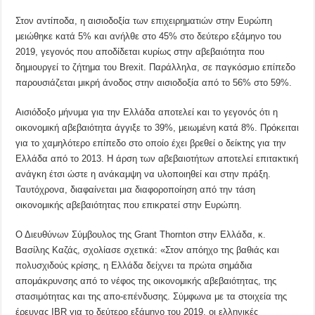
Στον αντίποδα, η αισιοδοξία των επιχειρηματιών στην Ευρώπη
μειώθηκε κατά 5% και ανήλθε στο 45% στο δεύτερο εξάμηνο του
2019, γεγονός που αποδίδεται κυρίως στην αβεβαιότητα που
δημιουργεί το ζήτημα του Brexit. Παράλληλα, σε παγκόσμιο επίπεδο
παρουσιάζεται μικρή άνοδος στην αισιοδοξία από το 56% στο 59%.
Αισιόδοξο μήνυμα για την Ελλάδα αποτελεί και το γεγονός ότι η
οικονομική αβεβαιότητα άγγιξε το 39%, μειωμένη κατά 8%. Πρόκειται
για το χαμηλότερο επίπεδο στο οποίο έχει βρεθεί ο δείκτης για την
Ελλάδα από το 2013. Η άρση των αβεβαιοτήτων αποτελεί επιτακτική
ανάγκη έτσι ώστε η ανάκαμψη να υλοποιηθεί και στην πράξη.
Ταυτόχρονα, διαφαίνεται μια διαφοροποίηση από την τάση
οικονομικής αβεβαιότητας που επικρατεί στην Ευρώπη.
Ο Διευθύνων Σύμβουλος της Grant Thornton στην Ελλάδα, κ.
Βασίλης Καζάς, σχολίασε σχετικά: «Στον απόηχο της βαθιάς και
πολυσχιδούς κρίσης, η Ελλάδα δείχνει τα πρώτα σημάδια
απομάκρυνσης από το νέφος της οικονομικής αβεβαιότητας, της
στασιμότητας και της απο-επένδυσης. Σύμφωνα με τα στοιχεία της
έρευνας IBR για το δεύτερο εξάμηνο του 2019, οι ελληνικές