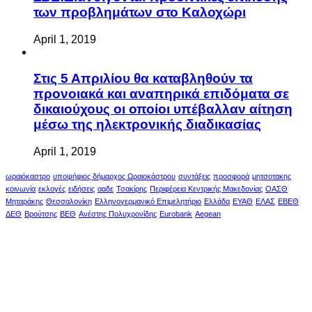
των προβλημάτων στο Καλοχώρι
April 1, 2019
Στις 5 Απριλίου θα καταβληθούν τα
προνοιακά και αναπηρικά επιδόματα σε
δικαιούχους οι οποίοι υπέβαλλαν αίτηση
μέσω της ηλεκτρονικής διαδικασίας
April 1, 2019
ωραιόκαστρο
υποψήφιος δήμαρχος Ωραιοκάστρου
συντάξεις
προσφορά
μητσοτακης
κοινωνία
εκλογές
ειδήσεις
ααδε
Τσακίρης
Περιφέρεια Κεντρικής Μακεδονίας
ΟΑΣΘ
Μηταράκης
Θεσσαλονίκη
Ελληνογερμανικό Επιμελητήριο
Ελλάδα
ΕΥΑΘ
ΕΛΑΣ
ΕΒΕΘ
ΔΕΘ
Βρούτσης
ΒΕΘ
Ανέστης Πολυχρονίδης
Eurobank
Aegean