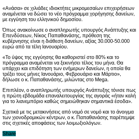
«Ανάσα» σε χιλιάδες ιδιοκτήτες μικρομεσαίων επιχειρήσεων
αναμένεται να δώσει το νέο πρόγραμμα χορήγησης δανείων,
με εγγύηση του ελληνικού δημοσίου.
Όπως ανακοίνωσε ο αναπληρωτής υπουργός Ανάπτυξης και
Επενδύσεων, Νίκος Παπαθανάσης, πρόθεση της
κυβέρνησης είναι η διάθεση δανείων, αξίας 30.000-50.000
ευρώ από τα τέλη Ιανουαρίου.
«Το ύψος της εγγύησης θα καθοριστεί στο 80% και το
πρόγραμμα αναμένεται να ξεκινήσει τέλος του μήνα. Θα
υπάρχει και επιδότηση των ενήμερων δανείων, η οποία θα
τρέξει τους μήνες Ιανουάριο, Φεβρουάριο και Μάρτιο»,
δήλωσε ο κ. Παπαθανάσης, μιλώντας στο Mega.
Επιπλέον, ο αναπληρωτής υπουργός Ανάπτυξης τόνισε πως
η πρώτη εβδομάδα επαναλειτουργίας της αγοράς «ήταν καλή
για το λιανεμπόριο καθώς σημειώθηκαν σημαντικά έσοδα».
Σχετικά με τις μετακινήσεις από νομό σε νομό και το άνοιγμα
των χιονοδρομικών κέντρων, ο κ. Παπαθανάσης παρέπεμψε
στις σχετικές αποφάσεις των λοιμωξιολόγων.
Share