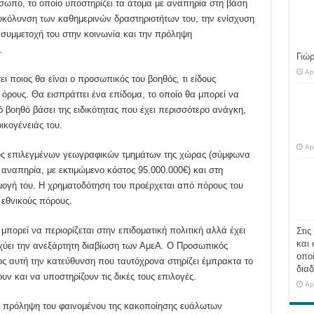
σωπο, το οποίο υποστηρίζει τα άτομα με αναπηρία στη βάση
ιευκόλυνση των καθημερινών δραστηριοτήτων του, την ενίσχυση
η συμμετοχή του στην κοινωνία και την πρόληψη
.
Γιώ
Ap
 ποιος θα είναι ο προσωπικός του βοηθός, τι είδους
 όρους. Θα εισπράττει ένα επίδομα, το οποίο θα μπορεί να
οηθό βάσει της ειδικότητας που έχει περισσότερο ανάγκη,
ικογένειάς του.
Ap
τός επιλεγμένων γεωγραφικών τμημάτων της χώρας (σύμφωνα
 αναπηρία, με εκτιμώμενο κόστος 95.000.000€) και στη
μογή του. Η χρηματοδότηση του προέρχεται από πόρους του
 εθνικούς πόρους.
πορεί να περιορίζεται στην επιδοματική πολιτική αλλά έχει
Στις
και 
σχύει την ανεξάρτητη διαβίωση των ΑμεΑ. Ο Προσωπικός
οποί
ς αυτή την κατεύθυνση που ταυτόχρονα στηρίζει έμπρακτα το
διαδ
ν και να υποστηρίζουν τις δικές τους επιλογές.
Ap
ρη πρόληψη του φαινομένου της κακοποίησης ευάλωτων