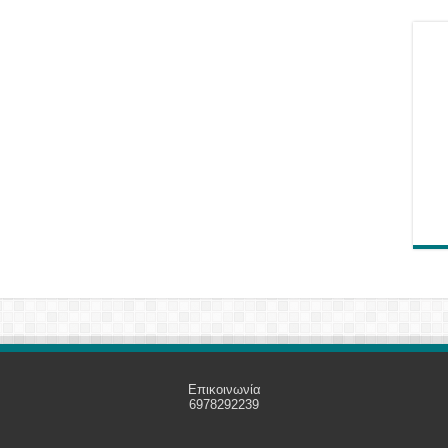
Επικοινωνία
6978292239