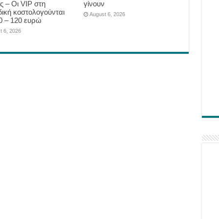
ς – Οι VIP στη
γίνουν
δική κοστολογούνται
August 6, 2026
0 – 120 ευρώ
t 6, 2026