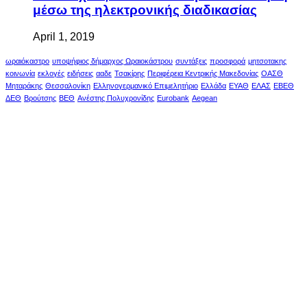
μέσω της ηλεκτρονικής διαδικασίας
April 1, 2019
ωραιόκαστρο
υποψήφιος δήμαρχος Ωραιοκάστρου
συντάξεις
προσφορά
μητσοτακης
κοινωνία
εκλογές
ειδήσεις
ααδε
Τσακίρης
Περιφέρεια Κεντρικής Μακεδονίας
ΟΑΣΘ
Μηταράκης
Θεσσαλονίκη
Ελληνογερμανικό Επιμελητήριο
Ελλάδα
ΕΥΑΘ
ΕΛΑΣ
ΕΒΕΘ
ΔΕΘ
Βρούτσης
ΒΕΘ
Ανέστης Πολυχρονίδης
Eurobank
Aegean