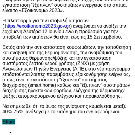
εγκατάσταση “έξυπνων” συστημάτων ενέργειας στα σπίτια,
είναι το «Εξοικονομώ 2023».
Η πλατφόρμα για την υποβολή αιτήσεων
(
https://exoikonomo2023.gov.gr
) αναμένεται να ανοίξει την
ερχόμενη Δευτέρα 12 Ιουνίου ενώ η προθεσμία για την
υποβολή των αιτήσεων θα είναι έως τις 15 Σεπτεμβρίου.
Εκτός από την αντικατάσταση κουφωμάτων, την τοποθέτηση
και αναβάθμιση της θερμομόνωσης, την αναβάθμιση του
συστήματος θέρμανσης/ψύξης και την εγκατάσταση
συστήματος ζεστού νερού χρήσης (ΖΝΧ) με χρήση
Ανανεώσιμων Πηγών Ενέργειας (ΑΠΕ), στο νέο πρόγραμμα
επιδοτούνται λοιπές παρεμβάσεις εξοικονόμησης ενέργειας,
όπως είναι η εγκατάσταση “έξυπνου” συστήματος
διαχείρισης (smart home) καθώς και “έξυπνων” συστημάτων
διαχείρισης ηλεκτρικών φορτίων, ελέγχου της θέρμανσης/
ψύξης, απομακρυσμένου ελέγχου και παρακολούθησης.
Να σημειωθεί ότι το ύψος της ενίσχυσης κυμαίνεται μεταξύ
40%-75%, ανάλογα με το εισόδημα του ενδιαφερόμενου.
Share