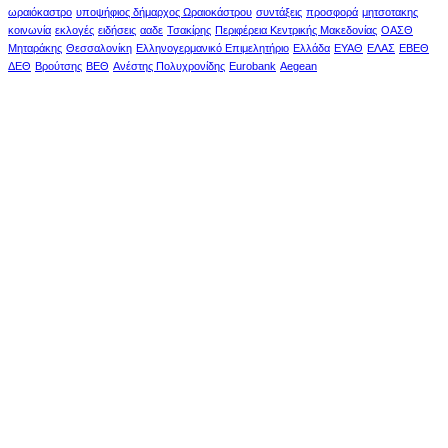
ωραιόκαστρο
υποψήφιος δήμαρχος Ωραιοκάστρου
συντάξεις
προσφορά
μητσοτακης
κοινωνία
εκλογές
ειδήσεις
ααδε
Τσακίρης
Περιφέρεια Κεντρικής Μακεδονίας
ΟΑΣΘ
Μηταράκης
Θεσσαλονίκη
Ελληνογερμανικό Επιμελητήριο
Ελλάδα
ΕΥΑΘ
ΕΛΑΣ
ΕΒΕΘ
ΔΕΘ
Βρούτσης
ΒΕΘ
Ανέστης Πολυχρονίδης
Eurobank
Aegean