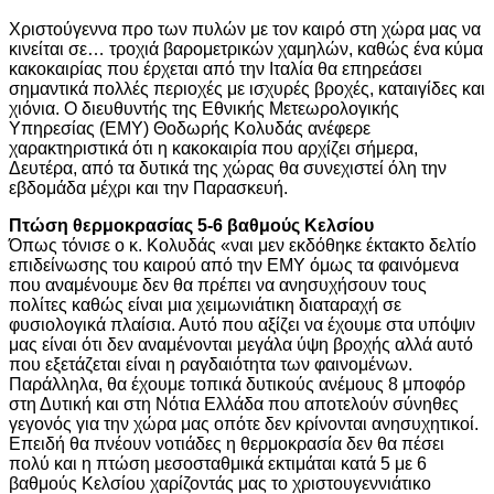
Χριστούγεννα προ των πυλών με τον καιρό στη χώρα μας να
κινείται σε… τροχιά βαρομετρικών χαμηλών, καθώς ένα κύμα
κακοκαιρίας που έρχεται από την Ιταλία θα επηρεάσει
σημαντικά πολλές περιοχές με ισχυρές βροχές, καταιγίδες και
χιόνια. O διευθυντής της Εθνικής Μετεωρολογικής
Υπηρεσίας (ΕΜΥ) Θοδωρής Κολυδάς ανέφερε
χαρακτηριστικά ότι η κακοκαιρία που αρχίζει σήμερα,
Δευτέρα, από τα δυτικά της χώρας θα συνεχιστεί όλη την
εβδομάδα μέχρι και την Παρασκευή.
Πτώση θερμοκρασίας 5-6 βαθμούς Κελσίου
Όπως τόνισε ο κ. Κολυδάς «ναι μεν εκδόθηκε έκτακτο δελτίο
επιδείνωσης του καιρού από την ΕΜΥ όμως τα φαινόμενα
που αναμένουμε δεν θα πρέπει να ανησυχήσουν τους
πολίτες καθώς είναι μια χειμωνιάτικη διαταραχή σε
φυσιολογικά πλαίσια. Αυτό που αξίζει να έχουμε στα υπόψιν
μας είναι ότι δεν αναμένονται μεγάλα ύψη βροχής αλλά αυτό
που εξετάζεται είναι η ραγδαιότητα των φαινομένων.
Παράλληλα, θα έχουμε τοπικά δυτικούς ανέμους 8 μποφόρ
στη Δυτική και στη Νότια Ελλάδα που αποτελούν σύνηθες
γεγονός για την χώρα μας οπότε δεν κρίνονται ανησυχητικοί.
Eπειδή θα πνέουν νοτιάδες η θερμοκρασία δεν θα πέσει
πολύ και η πτώση μεσοσταθμικά εκτιμάται κατά 5 με 6
βαθμούς Κελσίου χαρίζοντάς μας το χριστουγεννιάτικο