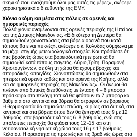
σκηνικό που αναζητούμε όλοι μας αυτές τις μέρες», ανέφερε
χαρακτηριστικά ο διευθυντής της ΕΜΥ.
Χιόνια ακόμη και μέσα στις πόλεις σε ορεινές και
ημιορεινές περιοχές
Πολλά χιόνια αναμένονται στις ορεινές περιοχές της Ηπείρου
και της Δυτικής Μακεδονίας. «Ειδικότερα τη Δευτέρα θα
σημειωθούν χιονοπτώσεις στα βόρεια ορεινά που κατά
τόπους θα είναι πυκνές», ανέφερε ο κ. Κολυδάς σύμφωνα με
τα μέχρι στιγμής μετεωρολογικά στοιχεία. Και πρόσθεσε ότι
«τις βραδινές ώρες στα βορειοδυτικά ηπειρωτικά θα
σημειωθεί κατά τόπους παγετός. Αύριο,Τρίτη, Παραμονή
Χριστουγέννων, σε όλη τη χώρα θα έχουμε βροχές και
σποραδικές καταιγίδες. Χιονοπτώσεις θα σημειωθούν στα
ηπειρωτικά ορεινά καθώς και στα ορεινά της Κρήτης, αλλά
και σε ημιορεινές περιοχές της Μακεδονίας». Οι άνεμοι θα
πνέουν από δυτικές διευθύνσεις με ένταση 4 – 6 μποφόρ
πρόσκαιρα στα πελάγη τοπικά θα φτάσουν τα 7 μποφόρ και
βαθμιαία στα κεντρικά και βόρεια θα στραφούν σε βόρειους.
Η θερμοκρασία θα σημειώσει πτώση, κυρίως στα δυτικά, στα
κεντρικά και στα βόρεια όπου δεν θα ξεπερνά τους 9 με 12
βαθμούς, στα βορειοδυτικά τους 6 -8 βαθμούς, ενώ στις
υπόλοιπες περιοχές θα φτάσει τους 12 -15 και στη
νοτιοανατολική νησιωτική χώρα τους 16 με 17 βαθμούς
Κελσίου. Η ορατότητα τις πρωινές και τις βραδινές ώρες στα