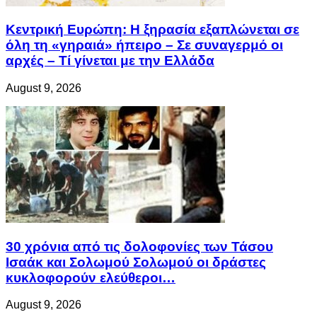
Κεντρική Ευρώπη: Η ξηρασία εξαπλώνεται σε
όλη τη «γηραιά» ήπειρο – Σε συναγερμό οι
αρχές – Τί γίνεται με την Ελλάδα
August 9, 2026
30 χρόνια από τις δολοφονίες των Τάσου
Ισαάκ και Σολωμού Σολωμού οι δράστες
κυκλοφορούν ελεύθεροι…
August 9, 2026