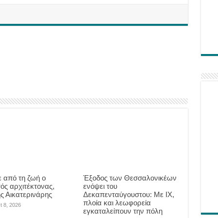
 από τη ζωή ο
Έξοδος των Θεσσαλονικέων
ός αρχιτέκτονας,
ενόψει του
ης Αικατερινάρης
Δεκαπενταύγουστου: Με ΙΧ,
πλοία και λεωφορεία
t 8, 2026
εγκαταλείπουν την πόλη