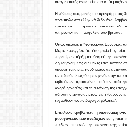
οικογενειακής εστίας είτε στο σπίτι μιας/
Η μέθοδος εφαρμογής του προγράμματος θ
πρακτικών στα ελληνικά δεδομένα, λαμβάνον
εμπλεκομένων μερών σε τοπικό επίπεδο, π
υπηρεσιών και η ασφάλεια των βρεφών.
Όπως δήλωσε η Υφυπουργός Εργασίας, υπεύ
Μαρία Συρεγγέλα “το Υπουργείο Εργασίας 
περαιτέρω στήριξη του θεσμού της οικογένε
Δημιουργούμε τις συνθήκες επανένταξης σ
δίνουμε ευκαιρίες εισοδήματος σε ανέργο
είναι διττός. Στοχεύουμε αφενός στην υποσ
κηδεμόνων, προκειμένου μετά την απόκτησ
αγορά εργασίας και τη συνέχιση της επαγγε
αδήλωτης εργασίας μέσω της ενθάρρυνσης 
εργασθούν ως παιδαγωγοί-φύλακες”.
Επιπλέον, προβλέπεται η
οικονομική ενί
μονογονέων, των αναδόχων
και γενικά τ
παιδιών, είτε εντός της οικογενειακής εστί