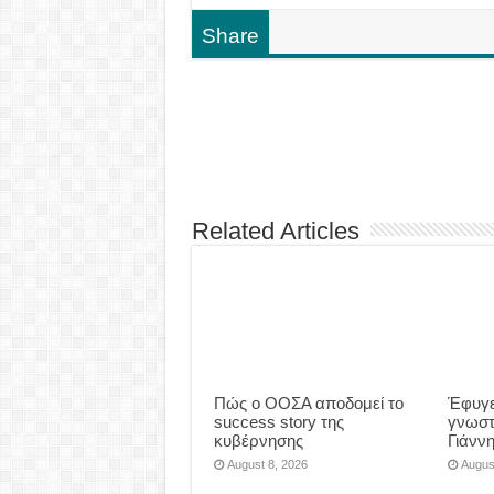
Share
Related Articles
Πώς ο ΟΟΣΑ αποδομεί το
Έφυγε
success story της
γνωστ
κυβέρνησης
Γιάνν
August 8, 2026
Augus