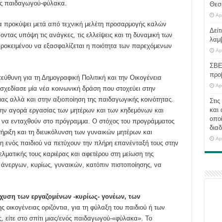
ενός παιδαγωγού-φύλακα.
Θεσ
Ap
α προκύψει μετά από τεχνική μελέτη προσαρμογής καλών
Δείτ
τας υπόψη τις ανάγκες, τις ελλείψεις και τη δυναμική των
λαμ
ροκειμένου να εξασφαλίζεται η ποιότητα των παρεχόμενων
Ap
ΣΒΕ
προ
θυνη για τη Δημογραφική Πολιτική και την Οικογένεια
Ap
σχεδίασε μία νέα κοινωνική δράση που στοχεύει στην
ιας αλλά και στην αξιοποίηση της παιδαγωγικής κοινότητας.
Στις
και 
την αγορά εργασίας των μητέρων και των κηδεμόνων και
οποί
υς να ενταχθούν στο πρόγραμμα. Ο στόχος του προγράμματος
διαδ
τήριξη και τη διευκόλυνση των γυναικών μητέρων και
Ap
η ενός παιδιού να πετύχουν την πλήρη επανένταξή τους στην
λματικής τους καριέρας και αφετέρου στη μείωση της
άνεργων, κυρίως, γυναικών, κατόπιν πιστοποίησης, να
σχυση των εργαζομένων -κυρίως- γονέων, των
ης οικογένειας οριζόντια, για τη φύλαξη του παιδιού ή των
ας, είτε στο σπίτι μιας/ενός παιδαγωγού-«φύλακα». Το