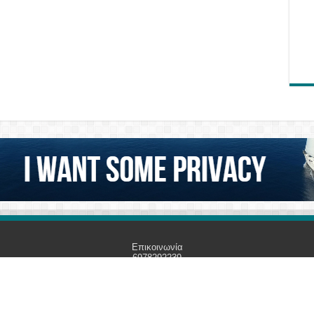
Επικοινωνία
6978292239