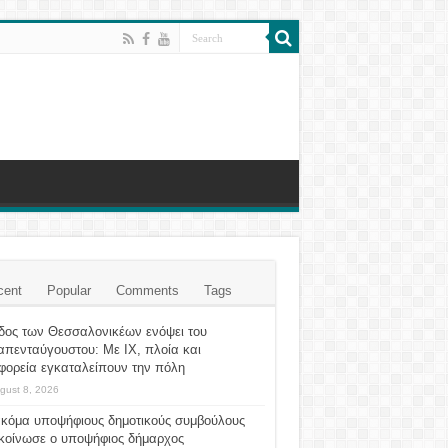
cent
Popular
Comments
Tags
δος των Θεσσαλονικέων ενόψει του
απενταύγουστου: Με ΙΧ, πλοία και
φορεία εγκαταλείπουν την πόλη
gust 8, 2026
ακόμα υποψήφιους δημοτικούς συμβούλους
κοίνωσε ο υποψήφιος δήμαρχος