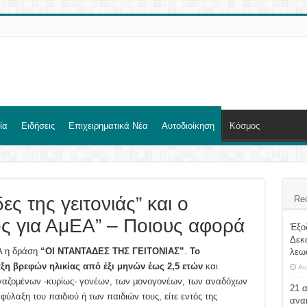
ία
Ειδήσεις
Επιχειρηματικά Νέα
Αυτοδιοίκηση
Κόσμος
ες της γειτονιάς” και ο
Re
ς για ΑμΕΑ” – Ποιους αφορά
Έξο
Δεκ
Α η δράση
“ΟΙ ΝΤΑΝΤΑΔΕΣ ΤΗΣ ΓΕΙΤΟΝΙΑΣ”
.
Το
λεω
η βρεφών ηλικίας από έξι μηνών έως 2,5 ετών
και
Au
ργαζομένων -κυρίως- γονέων, των μονογονέων, των αναδόχων
21 
η φύλαξη του παιδιού ή των παιδιών τους, είτε εντός της
ανα