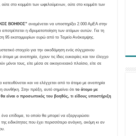
 ούτε στο κομμάτι των ωφελούμενων, ούτε στο κομμάτι των
ΚΟΣ ΒΟΗΘΟΣ”
αναμένεται να υποστηρίξει 2.000 ΑμΕΑ στην
 αποτρέπεται η ιδρυματοποίηση των ατόμων αυτών. Για τη
υση 95 εκατομμυρίων ευρώ από το Ταμείο Ανάκαμψης.
υστατικό στοιχείο για την οικοδόμηση ενός σύγχρονου
 άτομα με αναπηρία, έχουν τις ίδιες ευκαιρίες και τον έλεγχο
ύν μόνοι τους, είτε μέσα σε οικογενειακό πλαίσιο, είτε σε
α κατευθύνεται και να ελέγχεται από το άτομο με αναπηρία
η συνθήκη. Στην πράξη, αυτό σημαίνει ότι
το άτομο με
θα είναι ο προσωπικός του βοηθός, τι είδους υποστήριξη
 ένα επίδομα, το οποίο θα μπορεί να εξαργυρώσει
ης ειδικότητας που έχει περισσότερο ανάγκη, ακόμη κι αν
ου.