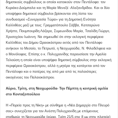
δημοτικούς συμβούλους οι οποίοι κατοικούν στον Πεντάλοφο: τον
Κυριάκο Δούμπαλα και τη Μαρία Μενεξέ -Αλεξανδρίδου. Και οι δύο
υποψήφιοι δημοτικοί σύμβουλοι βρίσκονται στη λίστα του
συνδυασμού «Συνεργασία Τώρα» για τη Δημοτική Ενότητα
Καλλιθέας μαζί με τους: Γραμματόπουλο Σάββα, Κατσαρώνα
Χρήστο, Πουμπουρίδη Λάζαρο, Συμεωνίδου Μαρία, Τσαλίδη Γιώργο,
Χρυσοχόου Ιωάννη. Να σημειωθεί ότι στην εκλογική περιφέρεια
Καλλιθέας του Δήμου Ωραιοκάστρου εκτός από τον Πεντάλοφο
ανήκουν το Μεσαίο, το Πετρωτό, η Νεοχωρούδα, Ν. Φιλαδέλφεια και
ο Μονόλοφος. Επίσης ο κ. Πολυχρονίδης παρουσίασε την Αμαλία
Τελιούση η οποία είναι υποψήφια δημοτική σύμβουλος στην εκλογική
περιφέρεια Ωραιοκάστρου, αλλά η μητέρα της κατάγεται από τον
Πεντάλοφο και ο πατέρας της από μια από τις παλαιότερες
οικογένειες του Παλαιοκάστρου.
Αύριο, Τρίτη, στη Νεοχωρούδα- Την Πέμπτη η κεντρική ομιλία
στο Κονταξοπούλειο
Η «Πορεία προς τη Νίκη» με σύνθημα η «Νέα Δημαρχία στο Πλευρό
σας» συνεχίζεται για τον Ανέστη Πολυχρονίδη με επόμενους
σταθμούς τη Νεοχωρούδα (αύριο, Τρίτη 21/5 στις 8 μμ στην πλατεία)