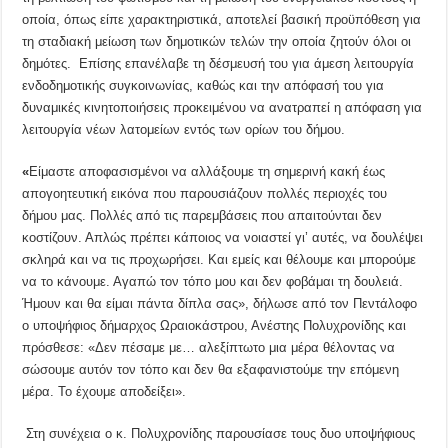
οποία, όπως είπε χαρακτηριστικά, αποτελεί βασική προϋπόθεση για
τη σταδιακή μείωση των δημοτικών τελών την οποία ζητούν όλοι οι
δημότες. Επίσης επανέλαβε τη δέσμευσή του για άμεση λειτουργία
ενδοδημοτικής συγκοινωνίας, καθώς και την απόφασή του για
δυναμικές κινητοποιήσεις προκειμένου να ανατραπεί η απόφαση για
λειτουργία νέων λατομείων εντός των ορίων του δήμου.
«
Είμαστε αποφασισμένοι να αλλάξουμε τη σημερινή κακή έως
απογοητευτική εικόνα που παρουσιάζουν πολλές περιοχές του
δήμου μας. Πολλές από τις παρεμβάσεις που απαιτούνται δεν
κοστίζουν. Απλώς πρέπει κάποιος να νοιαστεί γι’ αυτές, να δουλέψει
σκληρά και να τις προχωρήσει. Και εμείς και θέλουμε και μπορούμε
να το κάνουμε. Αγαπώ τον τόπο μου και δεν φοβάμαι τη δουλειά.
Ήμουν και θα είμαι πάντα δίπλα σας», δήλωσε από τον Πεντάλοφο
ο υποψήφιος δήμαρχος Ωραιοκάστρου, Ανέστης Πολυχρονίδης και
πρόσθεσε: «Δεν πέσαμε με… αλεξίπτωτο μια μέρα θέλοντας να
σώσουμε αυτόν τον τόπο και δεν θα εξαφανιστούμε την επόμενη
μέρα. Το έχουμε αποδείξει».
Στη συνέχεια ο κ. Πολυχρονίδης παρουσίασε τους δυο υποψήφιους