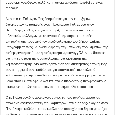
αγροτοκτηνοτρόφων, αλλά και η όποια απόφαση ληφθεί να είναι
σύννομη.
Ακόμη ο κ. Πολυχρονίδης δεσμεύτηκε για την έναρξη των
διαδικασιών κατασκευής ενός Πολυχώρου Πολιτισμού στον
Πεντάλοφο, καθώς και για τη στήριξη των πολιτιστικών και
αθλητικών συλλόγων με επαναφορά της ετήσιας τακτικής
επιχορήγησής τους από τον προϋπολογισμό του δήμου. Επίσης,
υπογράμμισε πως θα δώσει έμφαση στην επίλυση προβλημάτων της
καθημερινότητας όπως η καθαριότητα προαναγγέλλοντας δράσεις
για την ενίσχυση της ανακύκλωσης, για υιοθέτηση της
κομποστοποίησης, για αναδιοργάνωση του συστήματος αποκομιδής
των απορριμμάτων, καθώς και για επαναφορά του παλαιού
καθεστώτος με την τοποθέτηση ατομικών κάδων απορριμμάτων όχι
μόνο στον Πεντάλοφο, αλλά και στους υπόλοιπους περιφερειακούς
οικισμούς, καθώς και στο κέντρο του δήμου Ωραιοκάστρου.
Ο κ. Πολυχρονίδης ανακοίνωσε πως θα προχωρήσει άμεσα σε
σταδιακή αντικατάσταση των λαμπτήρων παλαιάς τεχνολογίας στον
Πεντάλοφο, καθώς και στις υπόλοιπες περιοχές του δήμου με στόχο
τη βελτίωση του φωτισμού και τη μείωση του ενεργειακού κόστους η