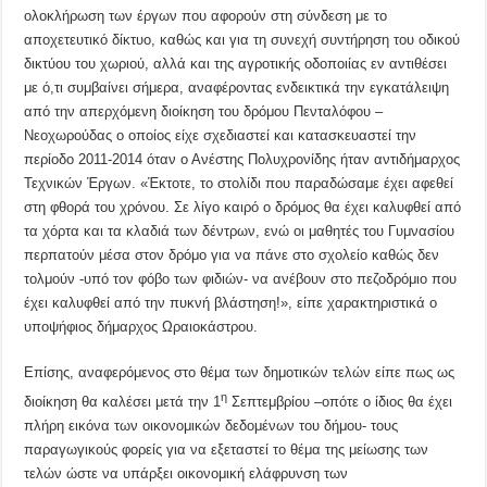
ολοκλήρωση των έργων που αφορούν στη σύνδεση με το
αποχετευτικό δίκτυο, καθώς και για τη συνεχή συντήρηση του οδικού
δικτύου του χωριού, αλλά και της αγροτικής οδοποιίας εν αντιθέσει
με ό,τι συμβαίνει σήμερα, αναφέροντας ενδεικτικά την εγκατάλειψη
από την απερχόμενη διοίκηση του δρόμου Πενταλόφου –
Νεοχωρούδας ο οποίος είχε σχεδιαστεί και κατασκευαστεί την
περίοδο 2011-2014 όταν ο Ανέστης Πολυχρονίδης ήταν αντιδήμαρχος
Τεχνικών Έργων. «Έκτοτε, το στολίδι που παραδώσαμε έχει αφεθεί
στη φθορά του χρόνου. Σε λίγο καιρό ο δρόμος θα έχει καλυφθεί από
τα χόρτα και τα κλαδιά των δέντρων, ενώ οι μαθητές του Γυμνασίου
περπατούν μέσα στον δρόμο για να πάνε στο σχολείο καθώς δεν
τολμούν -υπό τον φόβο των φιδιών- να ανέβουν στο πεζοδρόμιο που
έχει καλυφθεί από την πυκνή βλάστηση!», είπε χαρακτηριστικά ο
υποψήφιος δήμαρχος Ωραιοκάστρου.
Επίσης, αναφερόμενος στο θέμα των δημοτικών τελών είπε πως ως
η
διοίκηση θα καλέσει μετά την 1
Σεπτεμβρίου –οπότε ο ίδιος θα έχει
πλήρη εικόνα των οικονομικών δεδομένων του δήμου- τους
παραγωγικούς φορείς για να εξεταστεί το θέμα της μείωσης των
τελών ώστε να υπάρξει οικονομική ελάφρυνση των