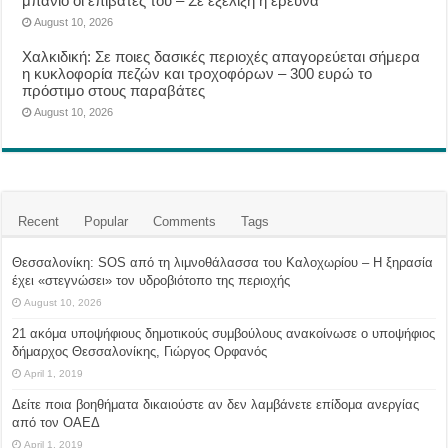
μπάνιο οι επιβάτες του – Σε εξέλιξη η έρευνα
August 10, 2026
Χαλκιδική: Σε ποιες δασικές περιοχές απαγορεύεται σήμερα
η κυκλοφορία πεζών και τροχοφόρων – 300 ευρώ το
πρόστιμο στους παραβάτες
August 10, 2026
Recent
Popular
Comments
Tags
Θεσσαλονίκη: SOS από τη λιμνοθάλασσα του Καλοχωρίου – Η ξηρασία
έχει «στεγνώσει» τον υδροβιότοπο της περιοχής
August 10, 2026
21 ακόμα υποψήφιους δημοτικούς συμβούλους ανακοίνωσε ο υποψήφιος
δήμαρχος Θεσσαλονίκης, Γιώργος Ορφανός
April 1, 2019
Δείτε ποια βοηθήματα δικαιούστε αν δεν λαμβάνετε επίδομα ανεργίας
από τον ΟΑΕΔ
April 1, 2019