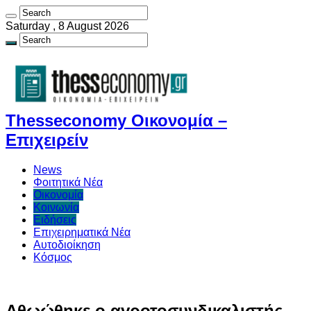
Saturday , 8 August 2026
Thesseconomy Οικονομία –
Επιχειρείν
News
Φοιτητικά Νέα
Οικονομία
Κοινωνία
Ειδήσεις
Επιχειρηματικά Νέα
Αυτοδιοίκηση
Κόσμος
Αθωώθηκε ο αγροτοσυνδικαλιστής