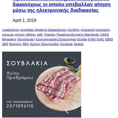
δικαιούχους οι οποίοι υπέβαλλαν αίτηση
μέσω της ηλεκτρονικής διαδικασίας
April 1, 2019
ωραιόκαστρο
υποψήφιος δήμαρχος Ωραιοκάστρου
συντάξεις
προσφορά
μητσοτακης
κοινωνία
εκλογές
ειδήσεις
ααδε
Τσακίρης
Περιφέρεια Κεντρικής Μακεδονίας
ΟΑΣΘ
Μηταράκης
Θεσσαλονίκη
Ελληνογερμανικό Επιμελητήριο
Ελλάδα
ΕΥΑΘ
ΕΛΑΣ
ΕΒΕΘ
ΔΕΘ
Βρούτσης
ΒΕΘ
Ανέστης Πολυχρονίδης
Eurobank
Aegean