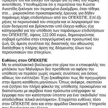
πράξεών του και ανοίγει τον δρόμο για τη δική του νομική
αντεπίθεση. Υπενθυμίζεται ότι η περιπέτεια του Κώστα
Ανεστίδη ξεκίνησε τον περασμένο Δεκέμβριο, όταν τέθηκε
στο… μικροσκόπιο προκαταρκτικής έρευνας για δήθεν
παράνομη λήψη επιδοτήσεων από τον ΟΠΕΚΕΠΕ. Επί έξι
μήνες τα περιουσιακά του στοιχεία και οι λογαριασμοί του
είχαν δεσμευτεί και βρίσκονταν υπό έλεγχο καθώς είχε
κατηγορηθεί για την υπόθεση των παράνομων επιδοτήσεων
του ΟΠΕΚΕΠΕ, ύψους 122.000 ευρώ, δημιουργώντας
σοβαρά εμπόδια στην επαγγελματική και προσωπική του
ζωή. Ως άμεση συνέπεια της δικαστικής του αθώωσης
διατάχθηκε η πλήρης άρση της δέσμευσης όλων των
περιουσιακών του στοιχείων.
Ευθύνες στον ΟΠΕΚΕΠΕ
Με το απαλλακτικό βούλευμα στα χέρια του ο επικεφαλής του
μπλόκου των Μαλγάρων δεν προτίθεται να αφήσει την
υπόθεση να περάσει χωρίς νομικές συνέπειες για όσους
αδίκως τον ενέπλεξαν. Έχει ξεκαθαρίσει πως θα προχωρήσει
στην άμεση κατάθεση μηνύσεων. Όπως ανέφερε, σκοπεύει
«να ζητήσει τον πλήρη φάκελο της υπόθεσης προκειμένου να
διαπιστώσει με ακρίβεια ποια πρόσωπα υπέγραψαν τα
έγγραφα που τον κατέστησαν ύποπτο για ένα ‘σκάνδαλο’ που
αποδείχθηκε τελικά ανύπαρκτο». Επιρρίπτει ευθύνες τόσο
στον ΟΠΕΚΕΠΕ όσο και στην αρμόδια Οικονομική Υπηρεσία