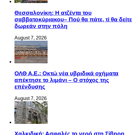
Θεσσαλονίκη: Η ατζέντα του
σαββατοκύριακου– Πού θα πάτε, τί θα δείτε
δωρεάν στην πόλη
August 7, 2026
ΟΛΘ Α.Ε.: Οκτώ νέα υβριδικά οχήματα
απέκτησε το λιμάνι – Ο στόχος της
επένδυσης
August 7, 2026
Χαλκιδική: Ασφαλές το νερό στη Σίβηρη