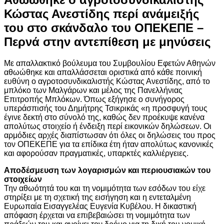
Κώστας Ανεστίδης περί ανάμειξής
του στο σκάνδαλο του ΟΠΕΚΕΠΕ –
Περνά στην αντεπίθεση με μηνύσεις
Με απαλλακτικό βούλευμα του Συμβουλίου Εφετών Αθηνών
αθωώθηκε και απαλλάσσεται οριστικά από κάθε ποινική
ευθύνη ο αγροτοσυνδικαλιστής Κώστας Ανεστίδης, από το
μπλόκο των Μαλγάρων και μέλος της Πανελλήνιας
Επιτροπής Μπλόκων. Όπως εξήγησε ο συνήγορος
υπεράσπισής του Δημήτρης Τσικρικάς «η προσφυγή τους
έγινε δεκτή στο σύνολό της, καθώς δεν προέκυψε κανένα
απολύτως στοιχείο ή ένδειξη περί εικονικών δηλώσεων. Οι
αρμόδιες αρχές διαπίστωσαν ότι όλες οι δηλώσεις του προς
τον ΟΠΕΚΕΠΕ για τα επίδικα έτη ήταν απολύτως κανονικές
και αφορούσαν πραγματικές, υπαρκτές καλλιέργειες.
Αποδέσμευση των λογαρισμών και περιουσιακών του
στοιχείων
Την αθωότητά του και τη νομιμότητα των εσόδων του είχε
στηρίξει με τη σχετική της εισήγηση και η εντεταλμένη
Ευρωπαία Εισαγγελέας Ευγενία Κυβέλου. Η δικαστική
απόφαση έρχεται να επιβεβαιώσει τη νομιμότητα των