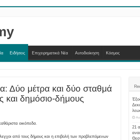
ία
Ειδήσεις
Επιχειρηματικά Νέα
Αυτοδιοίκηση
Κόσμος
α: Δύο μέτρα και δύο σταθμά
Re
τες και δημόσιο-δήμους
Έξο
Δεκ
λεω
Au
ακαθάριστα οικόπεδα.
21 
ανα
 έλεγχοι από τους δήμους και η επιβολή των προβλεπόμενων
Θεσ