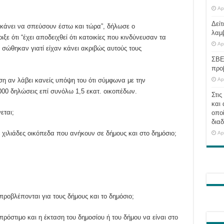
Ap
Δείτ
ν κάνει να σπεύσουν έστω και τώρα”, δήλωσε ο
λαμ
 ότι “έχει αποδειχθεί ότι κατοικίες που κινδύνευσαν τα
Ap
σώθηκαν γιατί είχαν κάνει ακριβώς αυτούς τους
ΣΒΕ
προ
η αν λάβει κανείς υπόψη του ότι σύμφωνα με την
Ap
000 δηλώσεις επί συνόλω 1,5 εκατ. οικοπέδων.
Στις
και 
εται;
οποί
διαδ
 χιλιάδες οικόπεδα που ανήκουν σε δήμους και στο δημόσιο;
Ap
προβλέπονται για τους δήμους και το δημόσιο;
ρόστιμο και η έκταση του δημοσίου ή του δήμου να είναι στο