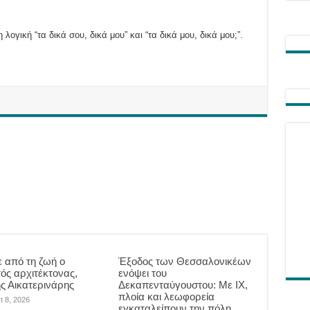
 λογική “τα δικά σου, δικά μου” και “τα δικά μου, δικά μου;”.
 από τη ζωή ο
Έξοδος των Θεσσαλονικέων
ός αρχιτέκτονας,
ενόψει του
ης Αικατερινάρης
Δεκαπενταύγουστου: Με ΙΧ,
πλοία και λεωφορεία
t 8, 2026
εγκαταλείπουν την πόλη