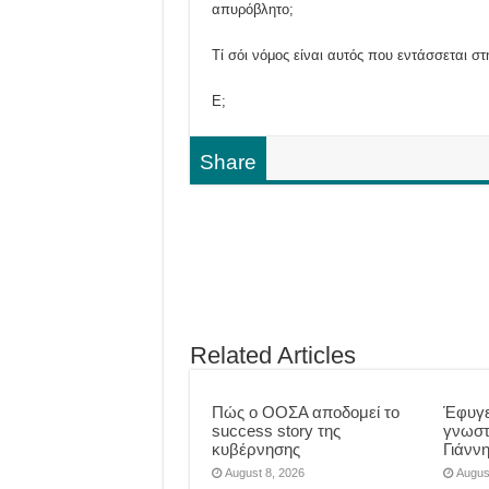
απυρόβλητο;
Τί σόι νόμος είναι αυτός που εντάσσεται στη
Ε;
Share
Related Articles
Πώς ο ΟΟΣΑ αποδομεί το
Έφυγε
success story της
γνωστ
κυβέρνησης
Γιάνν
August 8, 2026
Augus