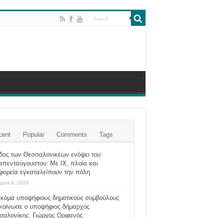
cent
Popular
Comments
Tags
δος των Θεσσαλονικέων ενόψει του
απενταύγουστου: Με ΙΧ, πλοία και
φορεία εγκαταλείπουν την πόλη
gust 8, 2026
ακόμα υποψήφιους δημοτικούς συμβούλους
κοίνωσε ο υποψήφιος δήμαρχος
σαλονίκης, Γιώργος Ορφανός