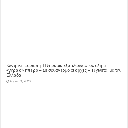
Κεντρική Ευρώπη: Η ξηρασία εξαπλώνεται σε όλη τη
«γηραιά» ήπειρο – Σε συναγερμό οι αρχές – Τί γίνεται με την
Ελλάδα
August 9, 2026