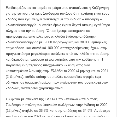
Επιδοκιμάζοντας καταρχάς τα μέτρα που ανακοίνωσε η Κυβέρνηση
για την εστίαση, οι τρεις Σύνδεσμοι τονίζουν ότι η εστίαση είναι ένας
κλάδος που έχει πληγεί αντίστοιχα με την ένδυση – υπόδηση –
κλωστοϋφαντουργία, οι οποίες όμως έχουν δεχτεί ακόμη μεγαλύτερο
πλήγμα από την εστίαση: “Όπως έχουμε επισημάνει σε
προηγούμενες επιστολές μας οι κλάδοι ένδυσης-υπόδησης-
κλωστοϋφαντουργίας με 5.000 παραγωγικές και 30.000 εμπορικές
επιχειρήσεις και συνολικά 100.000 απασχολούμενους, έχουν στην
πραγματικότητα μεγαλύτερες απώλειες από τον κλάδο της εστίασης
και δικαιούνται παρόμοια μέτρα στήριξης από την κυβέρνηση. Η
παρατεταμένη περίοδος υποχρεωτικού κλεισίματος των
καταστημάτων λιανικής στην Ελλάδα το 2020 (4 μήνες) και το 2021
(2 ½ μήνες), καθώς επίσης σε πολλές ευρωπαϊκές αγορές έχει
οδηγήσει σε δραματική μείωση των πωλήσεων των συγκεκριμένων
κλάδων”, αναφέρεται χαρακτηριστικά.
Σύμφωνα με στοιχεία της ΕΛΣΤΑΤ που επικαλούνται οι τρεις
Σύνδεσμοι η πτώση των λιανικών πωλήσεων στην ένδυση το 2020
(12 μήνες) ανήλθε σε 36,6% και στην υπόδηση σε 34,9%. Αντίστοιχα
τον Ιανουάριο του 2021 με μισό μήνα κλειστό η πτώση στην ένδυση