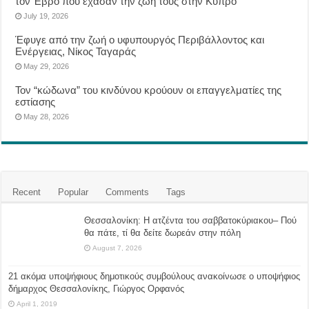
τον Έβρο που έχασαν την ζωή τους στην Κύπρο
July 19, 2026
Έφυγε από την ζωή ο υφυπουργός Περιβάλλοντος και
Ενέργειας, Νίκος Ταγαράς
May 29, 2026
Τον “κώδωνα” του κινδύνου κρούουν οι επαγγελματίες της
εστίασης
May 28, 2026
Recent
Popular
Comments
Tags
Θεσσαλονίκη: Η ατζέντα του σαββατοκύριακου– Πού
θα πάτε, τί θα δείτε δωρεάν στην πόλη
August 7, 2026
21 ακόμα υποψήφιους δημοτικούς συμβούλους ανακοίνωσε ο υποψήφιος
δήμαρχος Θεσσαλονίκης, Γιώργος Ορφανός
April 1, 2019