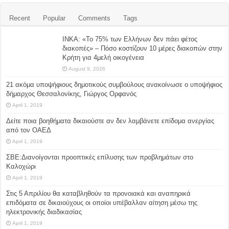
Recent
Popular
Comments
Tags
ΙΝΚΑ: «Το 75% των Ελλήνων δεν πάει φέτος
διακοπές» – Πόσο κοστίζουν 10 μέρες διακοπών στην
Κρήτη για 4μελή οικογένεια
August 9, 2026
21 ακόμα υποψήφιους δημοτικούς συμβούλους ανακοίνωσε ο υποψήφιος
δήμαρχος Θεσσαλονίκης, Γιώργος Ορφανός
April 1, 2019
Δείτε ποια βοηθήματα δικαιούστε αν δεν λαμβάνετε επίδομα ανεργίας
από τον ΟΑΕΔ
April 1, 2019
ΣΒΕ:Διανοίγονται προοπτικές επίλυσης των προβλημάτων στο
Καλοχώρι
April 1, 2019
Στις 5 Απριλίου θα καταβληθούν τα προνοιακά και αναπηρικά
επιδόματα σε δικαιούχους οι οποίοι υπέβαλλαν αίτηση μέσω της
ηλεκτρονικής διαδικασίας
April 1, 2019