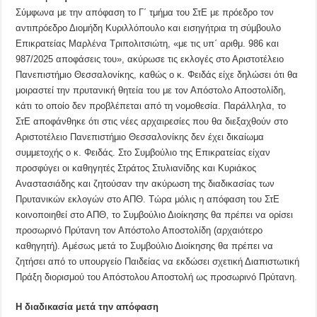
Σύμφωνα με την απόφαση το Γ΄ τμήμα του ΣτΕ με πρόεδρο τον
αντιπρόεδρο Διομήδη Κυριλλόπουλο και εισηγήτρια τη σύμβουλο
Επικρατείας Μαρλένα Τριπολιτσιώτη, «με τις υπ΄ αριθμ. 986 και
987/2025 αποφάσεις του», ακύρωσε τις εκλογές στο Αριστοτέλειο
Πανεπιστήμιο Θεσσαλονίκης, καθώς ο κ. Φειδάς είχε δηλώσει ότι θα
μοιραστεί την πρυτανική θητεία του με τον Απόστολο Αποστολίδη,
κάτι το οποίο δεν προβλέπεται από τη νομοθεσία. Παράλληλα, το
ΣτΕ αποφάνθηκε ότι στις νέες αρχαιρεσίες που θα διεξαχθούν στο
Αριστοτέλειο Πανεπιστήμιο Θεσσαλονίκης δεν έχει δικαίωμα
συμμετοχής ο κ. Φειδάς. Στο Συμβούλιο της Επικρατείας είχαν
προσφύγει οι καθηγητές Στράτος Στυλιανίδης και Κυριάκος
Αναστασιάδης και ζητούσαν την ακύρωση της διαδικασίας των
Πρυτανικών εκλογών στο ΑΠΘ. Τώρα μόλις η απόφαση του ΣτΕ
κοινοποιηθεί στο ΑΠΘ, το Συμβούλιο Διοίκησης θα πρέπει να ορίσει
προσωρινό Πρύτανη τον Απόστολο Αποστολίδη (αρχαιότερο
καθηγητή). Αμέσως μετά το Συμβούλιο Διοίκησης θα πρέπει να
ζητήσει από το υπουργείο Παιδείας να εκδώσει σχετική Διαπιστωτική
Πράξη διορισμού του Απόστολου Αποστολή ως προσωρινό Πρύτανη.
Η διαδικασία μετά την απόφαση