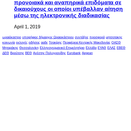
προνοιακά και αναπηρικά επιδόματα σε
δικαιούχους οι οποίοι υπέβαλλαν αίτηση
μέσω της ηλεκτρονικής διαδικασίας
April 1, 2019
ωραιόκαστρο
υποψήφιος δήμαρχος Ωραιοκάστρου
συντάξεις
προσφορά
μητσοτακης
κοινωνία
εκλογές
ειδήσεις
ααδε
Τσακίρης
Περιφέρεια Κεντρικής Μακεδονίας
ΟΑΣΘ
Μηταράκης
Θεσσαλονίκη
Ελληνογερμανικό Επιμελητήριο
Ελλάδα
ΕΥΑΘ
ΕΛΑΣ
ΕΒΕΘ
ΔΕΘ
Βρούτσης
ΒΕΘ
Ανέστης Πολυχρονίδης
Eurobank
Aegean