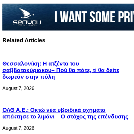
Related Articles
Θεσσαλονίκη: Η ατζέντα του
σαββατοκύριακου– Πού θα πάτε, τί θα δείτε
δωρεάν στην πόλη
August 7, 2026
ΟΛΘ Α.Ε.: Οκτώ νέα υβριδικά οχήματα
απέκτησε το λιμάνι – Ο στόχος της επένδυσης
August 7, 2026