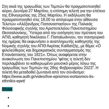
Στη σκιά της τραγωδίας των Τεμπών θα πραγματοποιηθεί
αύριο, Δευτέρα 27 Μαρτίου, η επίσημη τελετή για την επέτειο
της Εθνεγερσίας της 25ης Μαρτίου. Η εκδήλωση θα
πραγματοποιηθεί στις 18.00 το απόγευμα στην αίθουσα
Τελετών «Αλέξανδρος Παπαναστασίου» της Παλαιάς
Φιλοσοφικής σχολής του Αριστοτελείου Πανεπιστημίου
Θεσσαλονίκης. Ύστερα από την εισήγηση του πρύτανη του
ΑΠΘ, καθηγητή Νικόλαου Γ. Παπαϊωάννου, τον πανηγυρικό
της ημέρας θα εκφωνήσει ο αναπληρωτής καθηγητής της
Νομικής σχολής του ΑΠΘ Ακρίτας Καϊδατζής, με θέμα: «Ο
φιλελεύθερος και δημοκρατικός συνταγματισμός της
Επανάστασης του 1821». Όπως αναφέρεται στην
ανακοίνωση του Πανεπιστημίου “φέτος η τελετή δεν
περιλαμβάνει το καθιερωμένο μουσικό μέρος λόγω της
τραγωδίας των Τεμπών της 28ης Φεβρουαρίου 2023”. Η
τελετή θα μεταδοθεί ζωντανά από τον σύνδεσμο:
https://www.auth.gr/video/live-episimos-eortasmos-tis-
ethnikis-epet/
Share