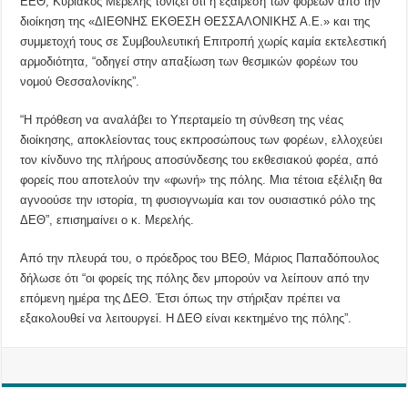
ΕΕΘ, Κυριάκος Μερελής τονίζει ότι η εξαίρεση των φορέων από την
διοίκηση της «ΔΙΕΘΝΗΣ ΕΚΘΕΣΗ ΘΕΣΣΑΛΟΝΙΚΗΣ Α.Ε.» και της
συμμετοχή τους σε Συμβουλευτική Επιτροπή χωρίς καμία εκτελεστική
αρμοδιότητα, “οδηγεί στην απαξίωση των θεσμικών φορέων του
νομού Θεσσαλονίκης”.
“Η πρόθεση να αναλάβει το Υπερταμείο τη σύνθεση της νέας
διοίκησης, αποκλείοντας τους εκπροσώπους των φορέων, ελλοχεύει
τον κίνδυνο της πλήρους αποσύνδεσης του εκθεσιακού φορέα, από
φορείς που αποτελούν την «φωνή» της πόλης. Μια τέτοια εξέλιξη θα
αγνοούσε την ιστορία, τη φυσιογνωμία και τον ουσιαστικό ρόλο της
ΔΕΘ”, επισημαίνει ο κ. Μερελής.
Από την πλευρά του, ο πρόεδρος του ΒΕΘ, Μάριος Παπαδόπουλος
δήλωσε ότι “οι φορείς της πόλης δεν μπορούν να λείπουν από την
επόμενη ημέρα της ΔΕΘ. Έτσι όπως την στήριξαν πρέπει να
εξακολουθεί να λειτουργεί. Η ΔΕΘ είναι κεκτημένο της πόλης”.