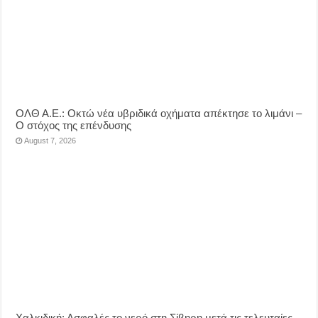
ΟΛΘ Α.Ε.: Οκτώ νέα υβριδικά οχήματα απέκτησε το λιμάνι –
Ο στόχος της επένδυσης
August 7, 2026
Χαλκιδική: Ασφαλές το νερό στη Σίβηρη μετά τις τελευταίες