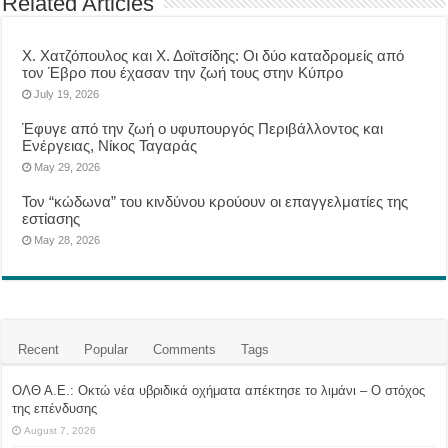
Related Articles
Χ. Χατζόπουλος και Χ. Δοϊτσίδης: Οι δύο καταδρομείς από
τον Έβρο που έχασαν την ζωή τους στην Κύπρο
July 19, 2026
Έφυγε από την ζωή ο υφυπουργός Περιβάλλοντος και
Ενέργειας, Νίκος Ταγαράς
May 29, 2026
Τον “κώδωνα” του κινδύνου κρούουν οι επαγγελματίες της
εστίασης
May 28, 2026
Recent
Popular
Comments
Tags
ΟΛΘ Α.Ε.: Οκτώ νέα υβριδικά οχήματα απέκτησε το λιμάνι – Ο στόχος
της επένδυσης
August 7, 2026