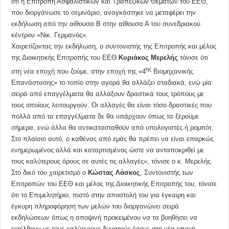
ότι η Επιτροπή Ασφαλιστικών και Τραπεζικών Θεμάτων του ΕΕΘ,
που διοργάνωσε το σεμινάριο, αναγκάστηκε να μεταφέρει την
εκδήλωση από την αίθουσα Β στην αίθουσα Α του συνεδριακού
κέντρου «Νικ. Γερμανός».
Χαιρετίζοντας την εκδήλωση, ο συντονιστής της Επιτροπής και μέλος
της Διοικητικής Επιτροπής του ΕΕΘ
Κυριάκος Μερελής
τόνισε ότι
ης
στη νέα εποχή που ζούμε, στην εποχή της «4
Βιομηχανικής
Επανάστασης» το τοπίο στην αγορά θα αλλάζει σταδιακά, ενώ μία
σειρά από επαγγέλματα θα αλλάξουν δραστικά τους τρόπους με
τους οποίους λειτουργούν. Οι αλλαγές θα είναι τόσο δραστικές που
πολλά από τα επαγγέλματα δε θα υπάρχουν όπως τα ξέρουμε
σήμερα, ενώ άλλα θα αντικατασταθούν από υπολογιστές ή ρομπότ.
Στο πλαίσιο αυτό, ο καθένας από εμάς θα πρέπει να είναι επαρκώς
ενημερωμένος αλλά και καταρτισμένος ώστε να ανταποκριθεί με
τους καλύτερους όρους σε αυτές τις αλλαγές», τόνισε ο κ. Μερελής.
Στο δικό του χαιρετισμό ο
Κώστας Λάσκος
, Συντονιστής των
Επιτροπών του ΕΕΘ και μέλος της Διοικητικής Επιτροπής του, τόνισε
ότι το Επιμελητήριο, πιστό στην αποστολή του για έγκαιρη και
έγκυρη πληροφόρηση των μελών του διοργανώνει σειρά
εκδηλώσεων όπως η αποψινή προκειμένου να τα βοηθήσει να
εισέλθουν με τους καλύτερους δυνατούς όρους στη νέα εποχή.