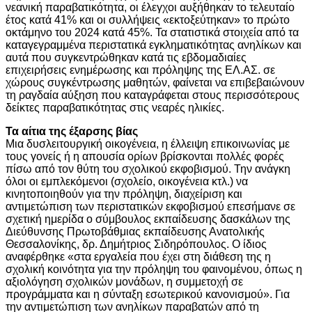
νεανική παραβατικότητα, οι έλεγχοι αυξήθηκαν το τελευταίο
έτος κατά 41% και οι συλλήψεις «εκτοξεύτηκαν» το πρώτο
οκτάμηνο του 2024 κατά 45%. Τα στατιστικά στοιχεία από τα
καταγεγραμμένα περιστατικά εγκληματικότητας ανηλίκων και
αυτά που συγκεντρώθηκαν κατά τις εβδομαδιαίες
επιχειρήσεις ενημέρωσης και πρόληψης της ΕΛ.ΑΣ. σε
χώρους συγκέντρωσης μαθητών, φαίνεται να επιβεβαιώνουν
τη ραγδαία αύξηση που καταγράφεται στους περισσότερους
δείκτες παραβατικότητας στις νεαρές ηλικίες.
Τα αίτια της έξαρσης βίας
Μια δυσλειτουργική οικογένεια, η έλλειψη επικοινωνίας με
τους γονείς ή η απουσία ορίων βρίσκονται πολλές φορές
πίσω από τον θύτη του σχολικού εκφοβισμού. Την ανάγκη
όλοι οι εμπλεκόμενοι (σχολείο, οικογένεια κτλ.) να
κινητοποιηθούν για την πρόληψη, διαχείριση και
αντιμετώπιση των περιστατικών εκφοβισμού επεσήμανε σε
σχετική ημερίδα ο σύμβουλος εκπαίδευσης δασκάλων της
Διεύθυνσης Πρωτοβάθμιας εκπαίδευσης Ανατολικής
Θεσσαλονίκης, δρ. Δημήτριος Σιδηρόπουλος. Ο ίδιος
αναφέρθηκε «στα εργαλεία που έχει στη διάθεση της η
σχολική κοινότητα για την πρόληψη του φαινομένου, όπως η
αξιολόγηση σχολικών μονάδων, η συμμετοχή σε
προγράμματα και η σύνταξη εσωτερικού κανονισμού». Για
την αντιμετώπιση των ανηλίκων παραβατών από τη