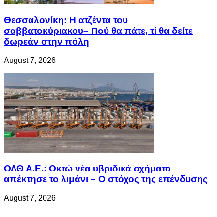
Θεσσαλονίκη: Η ατζέντα του
σαββατοκύριακου– Πού θα πάτε, τί θα δείτε
δωρεάν στην πόλη
August 7, 2026
ΟΛΘ Α.Ε.: Οκτώ νέα υβριδικά οχήματα
απέκτησε το λιμάνι – Ο στόχος της επένδυσης
August 7, 2026