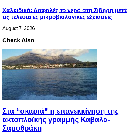
Χαλκιδική: Ασφαλές το νερό στη Σίβηρη μετά
τις τελευταίες μικροβιολογικές εξετάσεις
August 7, 2026
Check Also
Στα “σκαριά” η επανεκκίνηση της
ακτοπλοϊκής γραμμής Καβάλα-
Σαμοθράκη