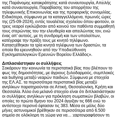
της Παράνομης κατακράτησης κατά συναυτουργία, Απειλής
κατά συναυτουργία, Παραβίασης του απορρήτου της
τηλεφωνικής Επικοινωνίας και της προφορικής συνομιλίας.
Ειδικότερα, σύμφωνα με τα καταγγελλόμενα, πρωινές ώρες
της (25-09-2024), εντός τουαλέτας σχολείου όπου φοιτούν, οι
τρεις νεαροί εγκλώβισαν από κοινού τον παθόντα συμμαθητή
τους στερώντας του την ελευθερία και απειλώντας τον, ενώ
ένας απ’ αυτούς, με τη συνδρομή και των υπολοίπων,
κατέγραψε την πράξη τους με κινητό τηλέφωνο.
Κατασχέθηκαν τα τρία κινητά τηλέφωνα των δραστών, τα
οποία θα ερευνηθούν από την Υποδιεύθυνση
Εγκληματολογικών Ερευνών Βορείου Ελλάδος».
Διπλασιάστηκαν οι συλλήψεις
Σοκάρουν την κοινωνία τα περιστατικά βίας που βλέπουν το
φως της δημοσιότητας, με άγριους ξυλοδαρμούς, συμπλοκές
και bullying μεταξύ νεαρών παιδιών. Σύμφωνα με στοιχεία
της ΕΛ.ΑΣ. τα περισσότερα περιστατικά βίας μεταξύ
ανηλίκων παρατηρούνται σε Αττική, Θεσσαλονίκη, Κρήτη και
Θεσσαλία. Άλλο ένα μελανό στοιχείο είναι ότι διπλασιάστηκαν
οι συλλήψεις ανηλίκων για πρόκληση σωματικών βλαβών, οι
οποίες το πρώτο 8μηνο του 2024 άγγιξαν τις 666 ενώ το
αντίστοιχο περσινό έφτασαν τις 383. Μέσα σε μόλις δύο
μήνες αστυνομικοί βρέθηκαν σε περισσότερα από 6.500
σημεία σε ολόκληρη τη χώρα για να… χαρτογραφήσουν τη