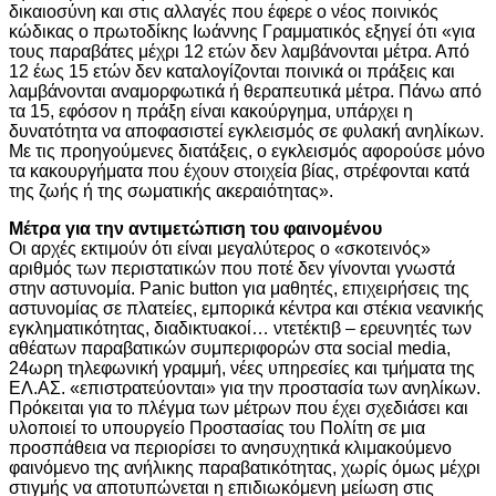
δικαιοσύνη και στις αλλαγές που έφερε ο νέος ποινικός
κώδικας ο πρωτοδίκης Ιωάννης Γραμματικός εξηγεί ότι «για
τους παραβάτες μέχρι 12 ετών δεν λαμβάνονται μέτρα. Από
12 έως 15 ετών δεν καταλογίζονται ποινικά οι πράξεις και
λαμβάνονται αναμορφωτικά ή θεραπευτικά μέτρα. Πάνω από
τα 15, εφόσον η πράξη είναι κακούργημα, υπάρχει η
δυνατότητα να αποφασιστεί εγκλεισμός σε φυλακή ανηλίκων.
Με τις προηγούμενες διατάξεις, ο εγκλεισμός αφορούσε μόνο
τα κακουργήματα που έχουν στοιχεία βίας, στρέφονται κατά
της ζωής ή της σωματικής ακεραιότητας».
Μέτρα για την αντιμετώπιση του φαινομένου
Οι αρχές εκτιμούν ότι είναι μεγαλύτερος ο «σκοτεινός»
αριθμός των περιστατικών που ποτέ δεν γίνονται γνωστά
στην αστυνομία. Panic button για μαθητές, επιχειρήσεις της
αστυνομίας σε πλατείες, εμπορικά κέντρα και στέκια νεανικής
εγκληματικότητας, διαδικτυακοί… ντετέκτιβ – ερευνητές των
αθέατων παραβατικών συμπεριφορών στα social media,
24ωρη τηλεφωνική γραμμή, νέες υπηρεσίες και τμήματα της
ΕΛ.ΑΣ. «επιστρατεύονται» για την προστασία των ανηλίκων.
Πρόκειται για το πλέγμα των μέτρων που έχει σχεδιάσει και
υλοποιεί το υπουργείο Προστασίας του Πολίτη σε μια
προσπάθεια να περιορίσει το ανησυχητικά κλιμακούμενο
φαινόμενο της ανήλικης παραβατικότητας, χωρίς όμως μέχρι
στιγμής να αποτυπώνεται η επιδιωκόμενη μείωση στις