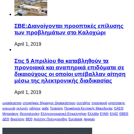
ΣΒΕ:Διανοίγονται προοπτικές επίλυσης
των προβλημάτων στο Καλοχώρι
April 1, 2019
Στις 5 Απριλίου θα καταβληθούν τα
προνοιακά και αναπηρικά επιδόματα σε
δικαιούχους οι οποίοι υπέβαλλαν αίτηση
μέσω της ηλεκτρονικής διαδικασίας
April 1, 2019
ωραιόκαστρο
υποψήφιος δήμαρχος Ωραιοκάστρου
συντάξεις
προσφορά
μητσοτακης
κοινωνία
εκλογές
ειδήσεις
ααδε
Τσακίρης
Περιφέρεια Κεντρικής Μακεδονίας
ΟΑΣΘ
Μηταράκης
Θεσσαλονίκη
Ελληνογερμανικό Επιμελητήριο
Ελλάδα
ΕΥΑΘ
ΕΛΑΣ
ΕΒΕΘ
ΔΕΘ
Βρούτσης
ΒΕΘ
Ανέστης Πολυχρονίδης
Eurobank
Aegean