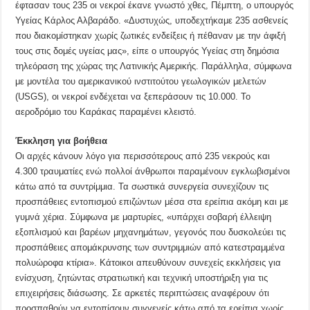
έφτασαν τους 235 οι νεκροί έκανε γνωστό χθες, Πέμπτη, ο υπουργός
Υγείας Κάρλος Αλβαράδο. «Δυστυχώς, υποδεχτήκαμε 235 ασθενείς
που διακομίστηκαν χωρίς ζωτικές ενδείξεις ή πέθαναν με την άφιξή
τους στις δομές υγείας μας», είπε ο υπουργός Υγείας στη δημόσια
τηλεόραση της χώρας της Λατινικής Αμερικής. Παράλληλα, σύμφωνα
με μοντέλα του αμερικανικού ινστιτούτου γεωλογικών μελετών
(USGS), οι νεκροί ενδέχεται να ξεπεράσουν τις 10.000. Το
αεροδρόμιο του Καράκας παραμένει κλειστό.
Έκκληση για βοήθεια
Οι αρχές κάνουν λόγο για περισσότερους από 235 νεκρούς και
4.300 τραυματίες ενώ πολλοί άνθρωποι παραμένουν εγκλωβισμένοι
κάτω από τα συντρίμμια. Τα σωστικά συνεργεία συνεχίζουν τις
προσπάθειες εντοπισμού επιζώντων μέσα στα ερείπια ακόμη και με
γυμνά χέρια. Σύμφωνα με μαρτυρίες, «υπάρχει σοβαρή έλλειψη
εξοπλισμού και βαρέων μηχανημάτων, γεγονός που δυσκολεύει τις
προσπάθειες απομάκρυνσης των συντριμμιών από κατεστραμμένα
πολυώροφα κτίρια». Κάτοικοι απευθύνουν συνεχείς εκκλήσεις για
ενίσχυση, ζητώντας στρατιωτική και τεχνική υποστήριξη για τις
επιχειρήσεις διάσωσης. Σε αρκετές περιπτώσεις αναφέρουν ότι
προσπαθούν να εντοπίσουν συγγενείς κάτω από τα ερείπια χωρίς