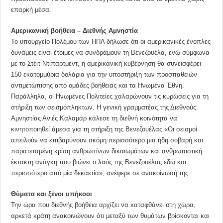
επαρκή μέσα.
Αμερικανική βοήθεια – Διεθνής Αμνηστία
Το υπουργείο Πολέμου των ΗΠΑ δήλωσε ότι οι αμερικανικές ένοπλες
δυνάμεις είναι έτοιμες να συνδράμουν τη Βενεζουέλα, ενώ σύμφωνα
με το Στέιτ Ντιπάρτμεντ, η αμερικανική κυβέρνηση θα συνεισφέρει
150 εκατομμύρια δολάρια για την υποστήριξη των προσπαθειών
αντιμετώπισης από ομάδες βοήθειας και τα Ηνωμένα Έθνη.
Παράλληλα, οι Ηνωμένες Πολιτείες χαλαρώνουν τις κυρώσεις για τη
στήριξη των σεισμόπληκτων. Η γενική γραμματέας της Διεθνούς
Αμνηστίας Ανιές Καλαμάρ κάλεσε τη διεθνή κοινότητα να
κινητοποιηθεί άμεσα για τη στήριξη της Βενεζουέλας.«Οι σεισμοί
απειλούν να επιβαρύνουν ακόμη περισσότερο μια ήδη σοβαρή και
παρατεταμένη κρίση ανθρωπίνων δικαιωμάτων και ανθρωπιστική
έκτακτη ανάγκη που βιώνει ο λαός της Βενεζουέλας εδώ και
περισσότερο από μία δεκαετία», ανέφερε σε ανακοίνωσή της.
Θύματα και ξένοι υπήκοοι
Την ώρα που διεθνής βοήθεια αρχίζει να καταφθάνει στη χώρα,
αρκετά κράτη ανακοινώνουν ότι μεταξύ των θυμάτων βρίσκονται και