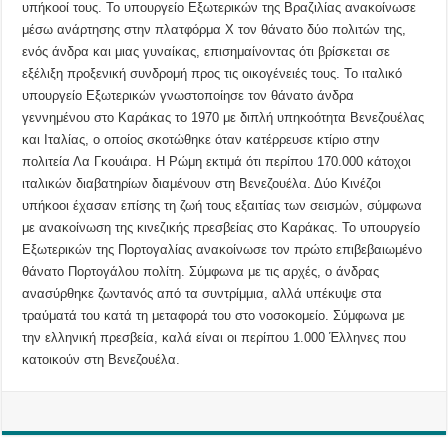
υπήκοοί τους. Το υπουργείο Εξωτερικών της Βραζιλίας ανακοίνωσε
μέσω ανάρτησης στην πλατφόρμα X τον θάνατο δύο πολιτών της,
ενός άνδρα και μιας γυναίκας, επισημαίνοντας ότι βρίσκεται σε
εξέλιξη προξενική συνδρομή προς τις οικογένειές τους. Το ιταλικό
υπουργείο Εξωτερικών γνωστοποίησε τον θάνατο άνδρα
γεννημένου στο Καράκας το 1970 με διπλή υπηκοότητα Βενεζουέλας
και Ιταλίας, ο οποίος σκοτώθηκε όταν κατέρρευσε κτίριο στην
πολιτεία Λα Γκουάιρα. Η Ρώμη εκτιμά ότι περίπου 170.000 κάτοχοι
ιταλικών διαβατηρίων διαμένουν στη Βενεζουέλα. Δύο Κινέζοι
υπήκοοι έχασαν επίσης τη ζωή τους εξαιτίας των σεισμών, σύμφωνα
με ανακοίνωση της κινεζικής πρεσβείας στο Καράκας. Το υπουργείο
Εξωτερικών της Πορτογαλίας ανακοίνωσε τον πρώτο επιβεβαιωμένο
θάνατο Πορτογάλου πολίτη. Σύμφωνα με τις αρχές, ο άνδρας
ανασύρθηκε ζωντανός από τα συντρίμμια, αλλά υπέκυψε στα
τραύματά του κατά τη μεταφορά του στο νοσοκομείο. Σύμφωνα με
την ελληνική πρεσβεία, καλά είναι οι περίπου 1.000 Έλληνες που
κατοικούν στη Βενεζουέλα.