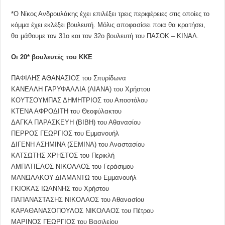
*Ο Νίκος Ανδρουλάκης έχει επιλέξει τρεις περιφέρειες στις οποίες το
κόμμα έχει εκλέξει βουλευτή. Μόλις αποφασίσει ποια θα κρατήσει,
θα μάθουμε τον 31ο και τον 32ο βουλευτή του ΠΑΣΟΚ – ΚΙΝΑΛ.
Οι 20* βουλευτές του ΚΚΕ
ΠΑΦΙΛΗΣ ΑΘΑΝΑΣΙΟΣ του Σπυρίδωνα
ΚΑΝΕΛΛΗ ΓΑΡΥΦΑΛΛΙΑ (ΛΙΑΝΑ) του Χρήστου
ΚΟΥΤΣΟΥΜΠΑΣ ΔΗΜΗΤΡΙΟΣ του Αποστόλου
ΚΤΕΝΑ ΑΦΡΟΔΙΤΗ του Θεοφύλακτου
ΔΑΓΚΑ ΠΑΡΑΣΚΕΥΗ (ΒΙΒΗ) του Αθανασίου
ΠΕΡΡΟΣ ΓΕΩΡΓΙΟΣ του Εμμανουήλ
ΔΙΓΕΝΗ ΑΣΗΜΙΝΑ (ΣΕΜΙΝΑ) του Αναστασίου
ΚΑΤΣΩΤΗΣ ΧΡΗΣΤΟΣ του Περικλή
ΑΜΠΑΤΙΕΛΟΣ ΝΙΚΟΛΑΟΣ του Γεράσιμου
ΜΑΝΩΛΑΚΟΥ ΔΙΑΜΑΝΤΩ του Εμμανουήλ
ΓΚΙΟΚΑΣ ΙΩΑΝΝΗΣ του Χρήστου
ΠΑΠΑΝΑΣΤΑΣΗΣ ΝΙΚΟΛΑΟΣ του Αθανασίου
ΚΑΡΑΘΑΝΑΣΟΠΟΥΛΟΣ ΝΙΚΟΛΑΟΣ του Πέτρου
ΜΑΡΙΝΟΣ ΓΕΩΡΓΙΟΣ του Βασιλείου