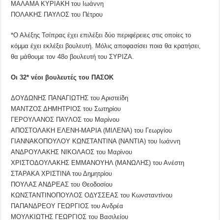
ΜΑΛΑΜΑ ΚΥΡΙΑΚΗ του Ιωάννη
ΠΟΛΑΚΗΣ ΠΑΥΛΟΣ του Πέτρου
*Ο Αλέξης Τσίπρας έχει επιλέξει δύο περιφέρειες στις οποίες το
κόμμα έχει εκλέξει βουλευτή. Μόλις αποφασίσει ποια θα κρατήσει,
θα μάθουμε τον 48ο βουλευτή του ΣΥΡΙΖΑ.
Οι 32* νέοι βουλευτές του ΠΑΣΟΚ
ΔΟΥΔΩΝΗΣ ΠΑΝΑΓΙΩΤΗΣ του Αριστείδη
ΜΑΝΤΖΟΣ ΔΗΜΗΤΡΙΟΣ του Σωτηρίου
ΓΕΡΟΥΛΑΝΟΣ ΠΑΥΛΟΣ του Μαρίνου
ΑΠΟΣΤΟΛΑΚΗ ΕΛΕΝΗ-ΜΑΡΙΑ (ΜΙΛΕΝΑ) του Γεωργίου
ΓΙΑΝΝΑΚΟΠΟΥΛΟΥ ΚΩΝΣΤΑΝΤΙΝΑ (ΝΑΝΤΙΑ) του Ιωάννη
ΑΝΔΡΟΥΛΑΚΗΣ ΝΙΚΟΛΑΟΣ του Μαρίνου
ΧΡΙΣΤΟΔΟΥΛΑΚΗΣ ΕΜΜΑΝΟΥΗΛ (ΜΑΝΩΛΗΣ) του Ανέστη
ΣΤΑΡΑΚΑ ΧΡΙΣΤΙΝΑ του Δημητρίου
ΠΟΥΛΑΣ ΑΝΔΡΕΑΣ του Θεοδοσίου
ΚΩΝΣΤΑΝΤΙΝΟΠΟΥΛΟΣ ΟΔΥΣΣΕΑΣ του Κωνσταντίνου
ΠΑΠΑΝΔΡΕΟΥ ΓΕΩΡΓΙΟΣ του Ανδρέα
ΜΟΥΛΚΙΩΤΗΣ ΓΕΩΡΓΙΟΣ του Βασιλείου