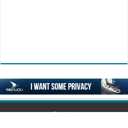
Επικοινωνία
6978292239