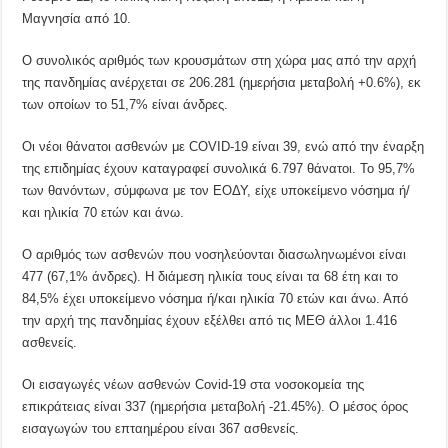
Μαγνησία από 10.
Ο συνολικός αριθμός των κρουσμάτων στη χώρα μας από την αρχή
της πανδημίας ανέρχεται σε 206.281 (ημερήσια μεταβολή +0.6%), εκ
των οποίων το 51,7% είναι άνδρες.
Οι νέοι θάνατοι ασθενών με COVID-19 είναι 39, ενώ από την έναρξη
της επιδημίας έχουν καταγραφεί συνολικά 6.797 θάνατοι. Το 95,7%
των θανόντων, σύμφωνα με τον ΕΟΔΥ, είχε υποκείμενο νόσημα ή/
και ηλικία 70 ετών και άνω.
Ο αριθμός των ασθενών που νοσηλεύονται διασωληνωμένοι είναι
477 (67,1% άνδρες). Η διάμεση ηλικία τους είναι τα 68 έτη και τo
84,5% έχει υποκείμενο νόσημα ή/και ηλικία 70 ετών και άνω. Από
την αρχή της πανδημίας έχουν εξέλθει από τις ΜΕΘ άλλοι 1.416
ασθενείς.
Οι εισαγωγές νέων ασθενών Covid-19 στα νοσοκομεία της
επικράτειας είναι 337 (ημερήσια μεταβολή -21.45%). Ο μέσος όρος
εισαγωγών του επταημέρου είναι 367 ασθενείς.