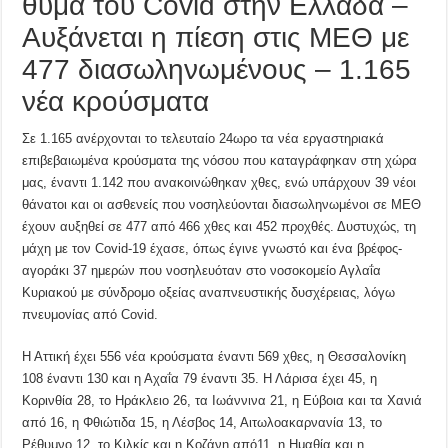
θύμα του Covid στην Ελλάδα –
Αυξάνεται η πίεση στις ΜΕΘ με
477 διασωληνωμένους – 1.165
νέα κρούσματα
Σε 1.165 ανέρχονται το τελευταίο 24ωρο τα νέα εργαστηριακά
επιβεβαιωμένα κρούσματα της νόσου που καταγράφηκαν στη χώρα
μας, έναντι 1.142 που ανακοινώθηκαν χθες, ενώ υπάρχουν 39 νέοι
θάνατοι και οι ασθενείς που νοσηλεύονται διασωληνωμένοι σε ΜΕΘ
έχουν αυξηθεί σε 477 από 466 χθες και 452 προχθές. Δυστυχώς, τη
μάχη με τον Covid-19 έχασε, όπως έγινε γνωστό και ένα βρέφος-
αγοράκι 37 ημερών που νοσηλευόταν στο νοσοκομείο Αγλαΐα
Κυριακού με σύνδρομο οξείας αναπνευστικής δυσχέρειας, λόγω
πνευμονίας από Covid.
Η Αττική έχει 556 νέα κρούσματα έναντι 569 χθες, η Θεσσαλονίκη
108 έναντι 130 και η Αχαΐα 79 έναντι 35. Η Λάρισα έχει 45, η
Κορινθία 28, το Ηράκλειο 26, τα Ιωάννινα 21, η Εύβοια και τα Χανιά
από 16, η Φθιώτιδα 15, η Λέσβος 14, Αιτωλοακαρνανία 13, το
Ρέθυμνο 12, το Κιλκίς και η Κοζάνη από11, η Ημαθία και η