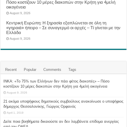
Πόσο κοστίζουν 10 μέρες διακοπών στην Κρήτη για 4μελή
οικογένεια
August 9, 2026
Κεντρική Ευρώπη: Η ξηρασία εξαπλώνεται σε όλη τη
«γηραιά» ήπειρο – Σε συναγερμό οι αρχές – Τί γίνεται με την
Ελλάδα
August 9, 2026
Recent
Popular
Comments
Tags
ΙΝΚΑ: «Το 75% των Ελλήνων δεν πάει φέτος διακοπές» – Πόσο
κοστίζουν 10 μέρες διακοπών στην Κρήτη για 4μελή οικογένεια
August 9, 2026
21 ακόμα υποψήφιους δημοτικούς συμβούλους ανακοίνωσε ο υποψήφιος
δήμαρχος Θεσσαλονίκης, Γιώργος Ορφανός
April 1, 2019
Δείτε ποια βοηθήματα δικαιούστε αν δεν λαμβάνετε επίδομα ανεργίας
από τον ΟΑΕΔ