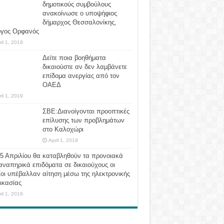
δημοτικούς συμβούλους
ανακοίνωσε ο υποψήφιος
δήμαρχος Θεσσαλονίκης,
ργος Ορφανός
ril 1, 2019
Δείτε ποια βοηθήματα
δικαιούστε αν δεν λαμβάνετε
επίδομα ανεργίας από τον
ΟΑΕΔ
ril 1, 2019
ΣΒΕ:Διανοίγονται προοπτικές
επίλυσης των προβλημάτων
στο Καλοχώρι
April 1, 2019
 5 Απριλίου θα καταβληθούν τα προνοιακά
αναπηρικά επιδόματα σε δικαιούχους οι
οι υπέβαλλαν αίτηση μέσω της ηλεκτρονικής
ικασίας
ril 1, 2019