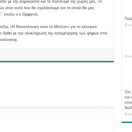
ει με την Δημοκρατία και το πολίτευμα της χώρας μας. Το
ών είναι αυτό που θα σχολιάσουμε και το οποίο θα μας
”, τονίζει ο κ.Ορφανός.
Γιώ
Ap
ταξης «Η Θεσσαλονίκη είναι το Μέλλον» για το εκλογικό
α δοθεί με την ολοκλήρωση της καταμέτρησης των ψήφων από
σαλονίκης.
Ap
Στις
και 
οποί
διαδ
Ap