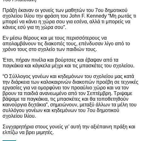
Πράξη έκαναν οι γονείς των μαθητών του 7ου δημοτικού
σχολείου Ιλίου την φράση του John F. Kennedy “Mη ρωτάς τι
μπορεί να κάνει η χώρα σου για εσένα, αλλά τι μπορείς να
κάνεις εσύ για τη χώρα σου”.
Εν μέσω θέρους και με τους περισσότερους να
απολαμβάνουν τις διακοπές τους, επένδυσαν λίγο από το
χρόνο τους στο σχολείο των παιδιών τους.
Έτσι, πήραν πινέλα και βούρτσες και έβαψαν από τα
παγκάκια και κάγκελα μέχρι και τις μπασκέτες του σχολείου.
“Ο Σύλλογος γονέων και κηδεμόνων του σχολείου μας κατά
την διάρκεια των καλοκαιρινών διακοπών προέβη σε τεχνικές
εργασίες για να ομορφύνει τον προαύλιο χώρο και να τον
βρουν τα παιδιά ανανεωμένο από τον Σεπτέμβρη. Τριψαμε
βάψαμε τα παγκάκια, τις μπασκέτες και θα τοποθετηθούν
καινούργια διχτάκια”, σημειώνουν, μεταξύ άλλων τα μέλη του
συλλόγου γονέων και κηδεμόνων του 7ου δημοτικού
σχολείου Ιλίου.
Συγχαρητήρια στους γονείς γι’ αυτή την αξιέπαινη πράξη και
ελπίζω να βρει μιμητές.