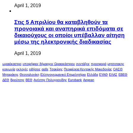
April 1, 2019
Στις 5 Απριλίου θα καταβληθούν τα
προνοιακά και αναπηρικά επιδόματα σε
δικαιούχους οι οποίοι υπέβαλλαν αίτηση
μέσω της ηλεκτρονικής διαδικασίας
April 1, 2019
ωραιόκαστρο
υποψήφιος δήμαρχος Ωραιοκάστρου
συντάξεις
προσφορά
μητσοτακης
κοινωνία
εκλογές
ειδήσεις
ααδε
Τσακίρης
Περιφέρεια Κεντρικής Μακεδονίας
ΟΑΣΘ
Μηταράκης
Θεσσαλονίκη
Ελληνογερμανικό Επιμελητήριο
Ελλάδα
ΕΥΑΘ
ΕΛΑΣ
ΕΒΕΘ
ΔΕΘ
Βρούτσης
ΒΕΘ
Ανέστης Πολυχρονίδης
Eurobank
Aegean