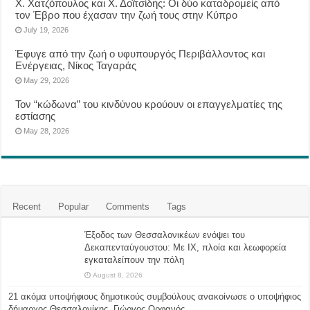
Χ. Χατζόπουλος και Χ. Δοϊτσίδης: Οι δύο καταδρομείς από
τον Έβρο που έχασαν την ζωή τους στην Κύπρο
July 19, 2026
Έφυγε από την ζωή ο υφυπουργός Περιβάλλοντος και
Ενέργειας, Νίκος Ταγαράς
May 29, 2026
Τον “κώδωνα” του κινδύνου κρούουν οι επαγγελματίες της
εστίασης
May 28, 2026
Recent
Popular
Comments
Tags
Έξοδος των Θεσσαλονικέων ενόψει του
Δεκαπενταύγουστου: Με ΙΧ, πλοία και λεωφορεία
εγκαταλείπουν την πόλη
August 8, 2026
21 ακόμα υποψήφιους δημοτικούς συμβούλους ανακοίνωσε ο υποψήφιος
δήμαρχος Θεσσαλονίκης, Γιώργος Ορφανός