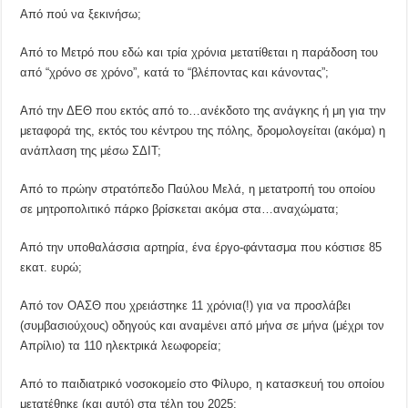
Από πού να ξεκινήσω;
Από το Μετρό που εδώ και τρία χρόνια μετατίθεται η παράδοση του
από “χρόνο σε χρόνο”, κατά το “βλέποντας και κάνοντας”;
Από την ΔΕΘ που εκτός από το…ανέκδοτο της ανάγκης ή μη για την
μεταφορά της, εκτός του κέντρου της πόλης, δρομολογείται (ακόμα) η
ανάπλαση της μέσω ΣΔΙΤ;
Από το πρώην στρατόπεδο Παύλου Μελά, η μετατροπή του οποίου
σε μητροπολιτικό πάρκο βρίσκεται ακόμα στα…αναχώματα;
Από την υποθαλάσσια αρτηρία, ένα έργο-φάντασμα που κόστισε 85
εκατ. ευρώ;
Από τον ΟΑΣΘ που χρειάστηκε 11 χρόνια(!) για να προσλάβει
(συμβασιούχους) οδηγούς και αναμένει από μήνα σε μήνα (μέχρι τον
Απρίλιο) τα 110 ηλεκτρικά λεωφορεία;
Από το παιδιατρικό νοσοκομείο στο Φίλυρο, η κατασκευή του οποίου
μετατέθηκε (και αυτό) στα τέλη του 2025;