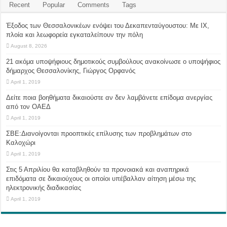
Recent
Popular
Comments
Tags
Έξοδος των Θεσσαλονικέων ενόψει του Δεκαπενταύγουστου: Με ΙΧ,
πλοία και λεωφορεία εγκαταλείπουν την πόλη
August 8, 2026
21 ακόμα υποψήφιους δημοτικούς συμβούλους ανακοίνωσε ο υποψήφιος
δήμαρχος Θεσσαλονίκης, Γιώργος Ορφανός
April 1, 2019
Δείτε ποια βοηθήματα δικαιούστε αν δεν λαμβάνετε επίδομα ανεργίας
από τον ΟΑΕΔ
April 1, 2019
ΣΒΕ:Διανοίγονται προοπτικές επίλυσης των προβλημάτων στο
Καλοχώρι
April 1, 2019
Στις 5 Απριλίου θα καταβληθούν τα προνοιακά και αναπηρικά
επιδόματα σε δικαιούχους οι οποίοι υπέβαλλαν αίτηση μέσω της
ηλεκτρονικής διαδικασίας
April 1, 2019