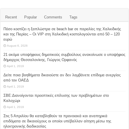
Recent
Popular
Comments
Tags
Πόσο κοστίζει η ξαπλώστρα σε beach bar σε παραλίες της Χαλκιδικής
και της Πιερίας – Οι VIP στη Χαλκιδική κοστολογούνται από 50 – 120
ευρώ
August 6, 2026
21 ακόμα υποψήφιους δημοτικούς συμβούλους ανακοίνωσε ο υποψήφιος
δήμαρχος Θεσσαλονίκης, Γιώργος Ορφανός
April 1, 2019
Δείτε ποια βοηθήματα δικαιούστε αν δεν λαμβάνετε επίδομα ανεργίας
από τον ΟΑΕΔ
April 1, 2019
ΣΒΕ:Διανοίγονται προοπτικές επίλυσης των προβλημάτων στο
Καλοχώρι
April 1, 2019
Στις 5 Απριλίου θα καταβληθούν τα προνοιακά και αναπηρικά
επιδόματα σε δικαιούχους οι οποίοι υπέβαλλαν αίτηση μέσω της
ηλεκτρονικής διαδικασίας