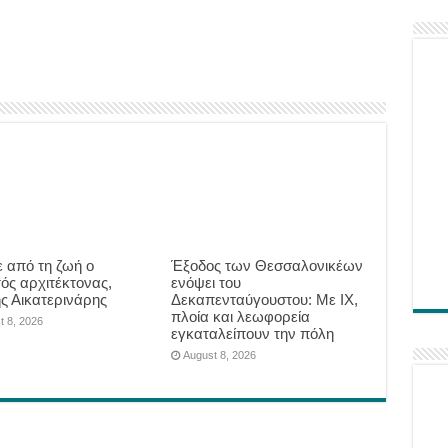
 από τη ζωή ο
Έξοδος των Θεσσαλονικέων
ός αρχιτέκτονας,
ενόψει του
ης Αικατερινάρης
Δεκαπενταύγουστου: Με ΙΧ,
πλοία και λεωφορεία
t 8, 2026
εγκαταλείπουν την πόλη
August 8, 2026