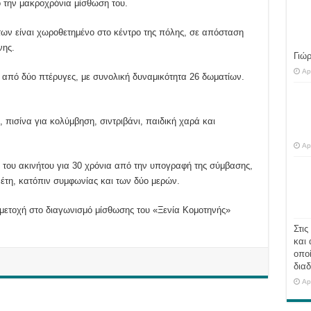
πό την μακροχρόνια μίσθωση του.
των είναι χωροθετημένο στο κέντρο της πόλης, σε απόσταση
νης.
Γιώ
Ap
ται από δύο πτέρυγες, με συνολική δυναμικότητα 26 δωματίων.
πισίνα για κολύμβηση, σιντριβάνι, παιδική χαρά και
Ap
 του ακινήτου για 30 χρόνια από την υπογραφή της σύμβασης,
έτη, κατόπιν συμφωνίας και των δύο μερών.
υμμετοχή στο διαγωνισμό μίσθωσης του «Ξενία Κομοτηνής»
Στις
και 
οποί
διαδ
Ap