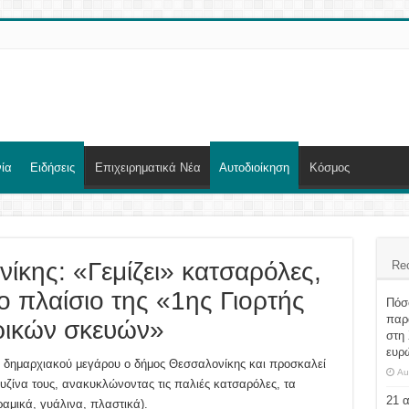
ία
Ειδήσεις
Επιχειρηματικά Νέα
Αυτοδιοίκηση
Κόσμος
ίκης: «Γεμίζει» κατσαρόλες,
Re
το πλαίσιο της «1ης Γιορτής
Πόσο
παρα
ρικών σκευών»
στη 
ευρ
του δημαρχιακού μεγάρου ο δήμος Θεσσαλονίκης και προσκαλεί
Au
ζίνα τους, ανακυκλώνοντας τις παλιές κατσαρόλες, τα
21 
εραμικά, γυάλινα, πλαστικά).