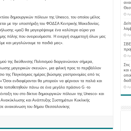
ανα
Θεσ
Ap
ικτύου δημιουργικών πόλεων της Unesco, του οποίου μέλος
Δείτ
εται με την υποστήριξη του ΦΟΔΣΑ Κεντρικής Μακεδονίας.
λαμ
δήλωσης «μαζί θα μαγειρέψουμε ένα καλύτερο αύριο για
Ap
ιμης πόλης που ονειρευόμαστε. Η ενεργή συμμετοχή όλων μας
ύμε και μεγαλώνουμε τα παιδιά μας».
ΣΒΕ
προ
Ap
σμού της διεύθυνσης Πολιτισμού διοργανώνουν σήμερα,
Στις
κλωσης μαγειρικών σκευών», μια φιλική προς το περιβάλλον
και 
ιο της Παγκόσμιας ημέρας βιώσιμης γαστρονομίας από τις
οποί
διαδ
ο. «΄Όσοι ενδιαφέρονται θα μπορούν να φέρνουν τα παλιά και
 θα τοποθετηθούν πάνω σε ένα μεγάλο πράσινο G -το
Ap
ένταξη του στο δίκτυο δημιουργικών πόλεων της Unesco- και
η Ανακύκλωσης και Ανάπτυξης Συστημάτων Κυκλικής
 σε ανακοίνωση του δήμου Θεσσαλονίκης