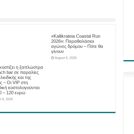
«Kallikrateia Coastal Run
2026»: Παραθαλάσιοι
αγώνες δρόμου – Πότε θα
γίνουν
August 6, 2026
κοστίζει η ξαπλώστρα
ach bar σε παραλίες
λκιδικής και της
ς – Οι VIP στη
δική κοστολογούνται
0 – 120 ευρώ
t 6, 2026