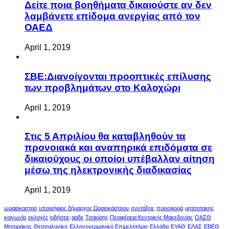
Δείτε ποια βοηθήματα δικαιούστε αν δεν
λαμβάνετε επίδομα ανεργίας από τον
ΟΑΕΔ
April 1, 2019
ΣΒΕ:Διανοίγονται προοπτικές επίλυσης
των προβλημάτων στο Καλοχώρι
April 1, 2019
Στις 5 Απριλίου θα καταβληθούν τα
προνοιακά και αναπηρικά επιδόματα σε
δικαιούχους οι οποίοι υπέβαλλαν αίτηση
μέσω της ηλεκτρονικής διαδικασίας
April 1, 2019
ωραιόκαστρο
υποψήφιος δήμαρχος Ωραιοκάστρου
συντάξεις
προσφορά
μητσοτακης
κοινωνία
εκλογές
ειδήσεις
ααδε
Τσακίρης
Περιφέρεια Κεντρικής Μακεδονίας
ΟΑΣΘ
Μηταράκης
Θεσσαλονίκη
Ελληνογερμανικό Επιμελητήριο
Ελλάδα
ΕΥΑΘ
ΕΛΑΣ
ΕΒΕΘ