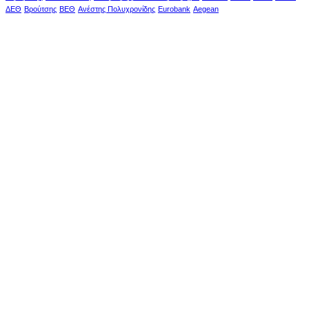
ΔΕΘ
Βρούτσης
ΒΕΘ
Ανέστης Πολυχρονίδης
Eurobank
Aegean