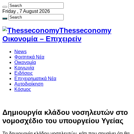
Friday , 7 August 2026
Thesseconomy
Οικονομία – Επιχειρείν
News
Φοιτητικά Νέα
Οικονομία
Κοινωνία
Ειδήσεις
Επιχειρηματικά Νέα
Αυτοδιοίκηση
Κόσμος
Δημιουργία κλάδου νοσηλευτών στο
νομοσχέδιο του υπουργείου Υγείας
Τη δημιουργία κλάδου νοσηλευτών, κάτι που σημαίνει ότι θα