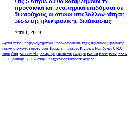
Στις 5 Απριλίου θα καταβληθούν τα
προνοιακά και αναπηρικά επιδόματα σε
δικαιούχους οι οποίοι υπέβαλλαν αίτηση
μέσω της ηλεκτρονικής διαδικασίας
April 1, 2019
ωραιόκαστρο
υποψήφιος δήμαρχος Ωραιοκάστρου
συντάξεις
προσφορά
μητσοτακης
κοινωνία
εκλογές
ειδήσεις
ααδε
Τσακίρης
Περιφέρεια Κεντρικής Μακεδονίας
ΟΑΣΘ
Μηταράκης
Θεσσαλονίκη
Ελληνογερμανικό Επιμελητήριο
Ελλάδα
ΕΥΑΘ
ΕΛΑΣ
ΕΒΕΘ
ΔΕΘ
Βρούτσης
ΒΕΘ
Ανέστης Πολυχρονίδης
Eurobank
Aegean