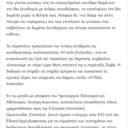
πώς γίνεται γυναίκες που σε επαγγελματικά συνέδρια διαμένουν
στο ίδιο ξενοδοχείο με άνδρες συναδέλφους, να καταλήγουν στο ίδιο
δωμάτιο χωρίς τη θέλησή τους. Ανέφερε δε, «να δούμε την άλλη
πλευρά του νομίσματος» και πως επιπλήττει τις γυναίκες που…
εισβάλλουν σε δωμάτια ξενοδοχείων και ύστερα αποποιούνται τις
ευθύνες.
Τα παραπάνω προκάλεσαν την έντονη αντίδραση της
αυτοδιοικητικής συλλογικότητας «Η πόλη Ανάποδα», που σε
ανακοίνωσή της ζητά την παραίτηση της δημοτικής συμβούλου.
«Απαιτούμε να πάρει τώρα θέση απέναντί της η παράταξη Ζέρβα. Η
διοίκηση να στηρίξει να στηρίξει έμπρακτα και ουσιαστικά τις
σχετικές δομές και υπηρεσίες του Δήμου» τονίζει «Η Πόλη
Ανάποδα».
Εν τω μεταξύ με απόφαση του Υφυπουργού Πολιτισμού και
Αθλητισμού, Λευτέρη Αυγενάκη, αναστέλλεται οποιαδήποτε είδους
χρηματοδότηση προς την Ελληνική Ιστιοπλοϊκή
Ομοσπονδία. Επιπλέον, ξεκινά άμεσα ο έλεγχος στην ΕΙΟ από την
Εθνική Αρχή Διαφάνειας για τη νομιμότητα των συστημάτων και
διαδικασιών διακυβέρνησης και οικονομικής λειτουργίας, με στόχο