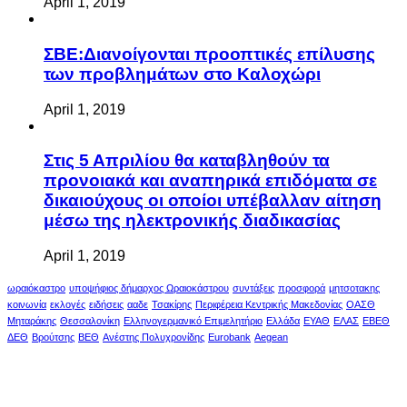
λαμβάνετε επίδομα ανεργίας από τον
ΟΑΕΔ
April 1, 2019
ΣΒΕ:Διανοίγονται προοπτικές επίλυσης
των προβλημάτων στο Καλοχώρι
April 1, 2019
Στις 5 Απριλίου θα καταβληθούν τα
προνοιακά και αναπηρικά επιδόματα σε
δικαιούχους οι οποίοι υπέβαλλαν αίτηση
μέσω της ηλεκτρονικής διαδικασίας
April 1, 2019
ωραιόκαστρο
υποψήφιος δήμαρχος Ωραιοκάστρου
συντάξεις
προσφορά
μητσοτακης
κοινωνία
εκλογές
ειδήσεις
ααδε
Τσακίρης
Περιφέρεια Κεντρικής Μακεδονίας
ΟΑΣΘ
Μηταράκης
Θεσσαλονίκη
Ελληνογερμανικό Επιμελητήριο
Ελλάδα
ΕΥΑΘ
ΕΛΑΣ
ΕΒΕΘ
ΔΕΘ
Βρούτσης
ΒΕΘ
Ανέστης Πολυχρονίδης
Eurobank
Aegean