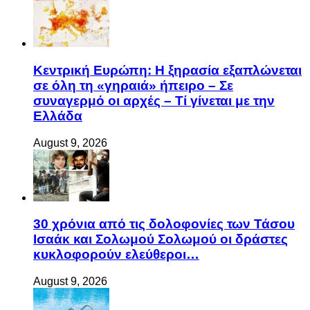
οικογένεια
August 9, 2026
Κεντρική Ευρώπη: Η ξηρασία εξαπλώνεται
σε όλη τη «γηραιά» ήπειρο – Σε
συναγερμό οι αρχές – Τί γίνεται με την
Ελλάδα
August 9, 2026
30 χρόνια από τις δολοφονίες των Τάσου
Ισαάκ και Σολωμού Σολωμού οι δράστες
κυκλοφορούν ελεύθεροι…