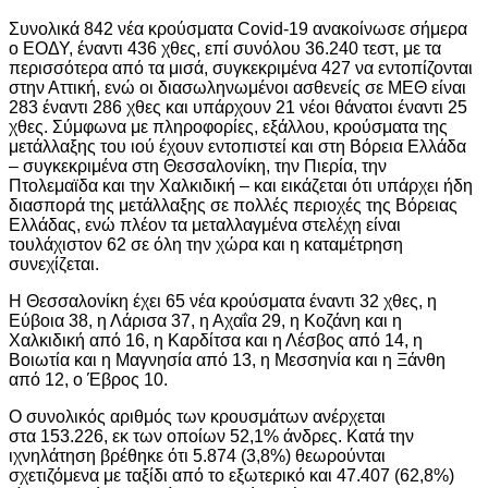
Συνολικά 842 νέα κρούσματα Covid-19 ανακοίνωσε σήμερα
ο ΕΟΔΥ, έναντι 436 χθες, επί συνόλου 36.240 τεστ, με τα
περισσότερα από τα μισά, συγκεκριμένα 427 να εντοπίζονται
στην Αττική, ενώ οι διασωληνωμένοι ασθενείς σε ΜΕΘ είναι
283 έναντι 286 χθες και υπάρχουν 21 νέοι θάνατοι έναντι 25
χθες. Σύμφωνα με πληροφορίες, εξάλλου, κρούσματα της
μετάλλαξης του ιού έχουν εντοπιστεί και στη Βόρεια Ελλάδα
– συγκεκριμένα στη Θεσσαλονίκη, την Πιερία, την
Πτολεμαϊδα και την Χαλκιδική – και εικάζεται ότι υπάρχει ήδη
διασπορά της μετάλλαξης σε πολλές περιοχές της Βόρειας
Ελλάδας, ενώ πλέον τα μεταλλαγμένα στελέχη είναι
τουλάχιστον 62 σε όλη την χώρα και η καταμέτρηση
συνεχίζεται.
Η Θεσσαλονίκη έχει 65 νέα κρούσματα έναντι 32 χθες, η
Εύβοια 38, η Λάρισα 37, η Αχαΐα 29, η Κοζάνη και η
Χαλκιδική από 16, η Καρδίτσα και η Λέσβος από 14, η
Βοιωτία και η Μαγνησία από 13, η Μεσσηνία και η Ξάνθη
από 12, ο Έβρος 10.
Ο συνολικός αριθμός των κρουσμάτων ανέρχεται
στα 153.226, εκ των οποίων 52,1% άνδρες. Κατά την
ιχνηλάτηση βρέθηκε ότι 5.874 (3,8%) θεωρούνται
σχετιζόμενα με ταξίδι από το εξωτερικό και 47.407 (62,8%)