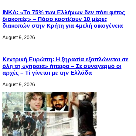
Related Articles
ΙΝΚΑ: «Το 75% των Ελλήνων δεν πάει φέτος
διακοπές» – Πόσο κοστίζουν 10 μέρες
διακοπών στην Κρήτη για 4μελή οικογένεια
August 9, 2026
Κεντρική Ευρώπη: Η ξηρασία εξαπλώνεται σε
όλη τη «γηραιά» ήπειρο – Σε συναγερμό οι
αρχές – Τί γίνεται με την Ελλάδα
August 9, 2026