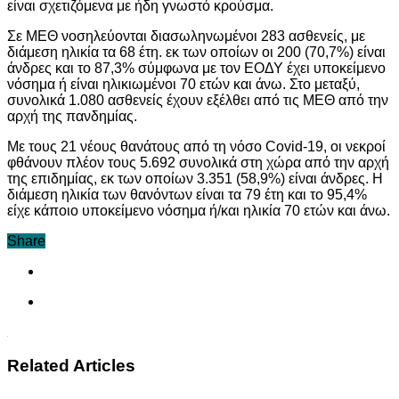
είναι σχετιζόμενα με ήδη γνωστό κρούσμα.
Σε ΜΕΘ νοσηλεύονται διασωληνωμένοι 283 ασθενείς, με
διάμεση ηλικία τα 68 έτη. εκ των οποίων οι 200 (70,7%) είναι
άνδρες και τo 87,3% σύμφωνα με τον ΕΟΔΥ έχει υποκείμενο
νόσημα ή είναι ηλικιωμένοι 70 ετών και άνω. Στο μεταξύ,
συνολικά 1.080 ασθενείς έχουν εξέλθει από τις ΜΕΘ από την
αρχή της πανδημίας.
Με τους 21 νέους θανάτους από τη νόσο Covid-19, οι νεκροί
φθάνουν πλέον τους 5.692 συνολικά στη χώρα από την αρχή
της επιδημίας, εκ των οποίων 3.351 (58,9%) είναι άνδρες. Η
διάμεση ηλικία των θανόντων είναι τα 79 έτη και το 95,4%
είχε κάποιο υποκείμενο νόσημα ή/και ηλικία 70 ετών και άνω.
Share