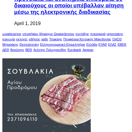
δικαιούχους οι οποίοι υπέβαλλαν αίτηση
μέσω της ηλεκτρονικής διαδικασίας
April 1, 2019
ωραιόκαστρο
υποψήφιος δήμαρχος Ωραιοκάστρου
συντάξεις
προσφορά
μητσοτακης
κοινωνία
εκλογές
ειδήσεις
ααδε
Τσακίρης
Περιφέρεια Κεντρικής Μακεδονίας
ΟΑΣΘ
Μηταράκης
Θεσσαλονίκη
Ελληνογερμανικό Επιμελητήριο
Ελλάδα
ΕΥΑΘ
ΕΛΑΣ
ΕΒΕΘ
ΔΕΘ
Βρούτσης
ΒΕΘ
Ανέστης Πολυχρονίδης
Eurobank
Aegean