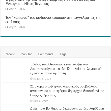
Ενέργειας, Νίκος Ταγαράς
May 29, 2026
Τον “κώδωνα” του κινδύνου κρούουν οι επαγγελματίες της
εστίασης
May 28, 2026
Recent
Popular
Comments
Tags
Έξοδος των Θεσσαλονικέων ενόψει του
Δεκαπενταύγουστου: Με ΙΧ, πλοία και λεωφορεία
εγκαταλείπουν την πόλη
August 8, 2026
21 ακόμα υποψήφιους δημοτικούς συμβούλους
ανακοίνωσε ο υποψήφιος δήμαρχος Θεσσαλονίκης,
Γιώργος Ορφανός
April 1, 2019
Δείτε ποια βοηθήματα δικαιούστε αν δεν λαμβάνετε