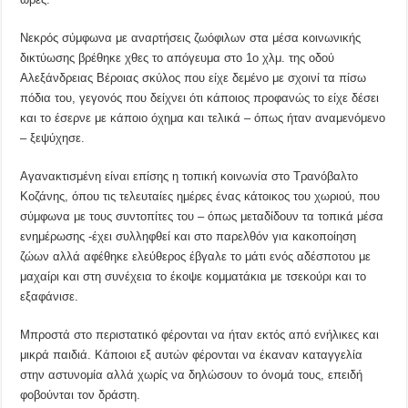
Νεκρός σύμφωνα με αναρτήσεις ζωόφιλων στα μέσα κοινωνικής
δικτύωσης βρέθηκε χθες το απόγευμα στο 1ο χλμ. της οδού
Αλεξάνδρειας Βέροιας σκύλος που είχε δεμένο με σχοινί τα πίσω
πόδια του, γεγονός που δείχνει ότι κάποιος προφανώς το είχε δέσει
και το έσερνε με κάποιο όχημα και τελικά – όπως ήταν αναμενόμενο
– ξεψύχησε.
Αγανακτισμένη είναι επίσης η τοπική κοινωνία στο Τρανόβαλτο
Κοζάνης, όπου τις τελευταίες ημέρες ένας κάτοικος του χωριού, που
σύμφωνα με τους συντοπίτες του – όπως μεταδίδουν τα τοπικά μέσα
ενημέρωσης -έχει συλληφθεί και στο παρελθόν για κακοποίηση
ζώων αλλά αφέθηκε ελεύθερος έβγαλε το μάτι ενός αδέσποτου με
μαχαίρι και στη συνέχεια το έκοψε κομματάκια με τσεκούρι και το
εξαφάνισε.
Μπροστά στο περιστατικό φέρονται να ήταν εκτός από ενήλικες και
μικρά παιδιά. Κάποιοι εξ αυτών φέρονται να έκαναν καταγγελία
στην αστυνομία αλλά χωρίς να δηλώσουν το όνομά τους, επειδή
φοβούνται τον δράστη.