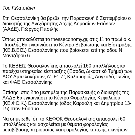
Του Γ.Κατσιάνη
Στη Θεσσαλονίκη θα βρεθεί την Παρασκευή 6 Σεπτεμβρίου ο
διοικητής της Ανεξάρτητης Αρχής Δημοσίων Εσόδων
(ΑΑΔΕ), Γιώργος Πιτσιλής.
Όπως αποκαλύπτει το thesseconomy.gr, στις 11 το πρωί ο κ.
Πιτσιλής θα εγκαινιάσει το Κέντρο Βεβαίωσης και Είσπραξης
(ΚΕ.Β.ΕΙΣ.) Θεσσαλονίκης που βρίσκεται επί της οδού Ν.
Μαντζάρου 6.
Το ΚΕΒΕΙΣ Θεσσαλονίκης απασχολεί 160 υπαλλήλους και
παρέχει υπηρεσίες είσπραξης (Έσοδα, Δικαστικό Τμήμα) των
ΔΟΥ Αμπελοκήπων, Δ’, Ε’, Ζ’, Καλαμαριάς, Λαγκαδά, Ιωνίας
και ΦΑΕ Θεσσαλονίκης.
Επίσης, στις 2 το μεσημέρι της Παρασκευής ο διοικητής της
ΑΑΔΕ θα εγκαινιάσει το Κέντρο Φορολογίας Κεφαλαίου
(ΚΕ.ΦΟ.Κ.) Θεσσαλονίκης (οδός Καραολή και Δημητρίου 13-
15) στον Εύοσμο.
Να σημειωθεί ότι το ΚΕΦΟΚ Θεσσαλονίκης απασχολεί 60
υπαλλήλους και ασχολείται με θέματα φορολογίας
μεταβίβασης περιουσίας και φορολογίας κατοχής ακινήτων.