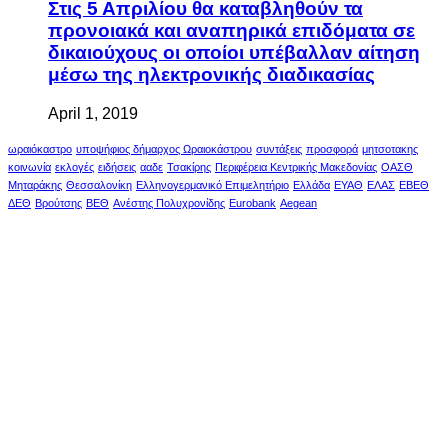
Στις 5 Απριλίου θα καταβληθούν τα
προνοιακά και αναπηρικά επιδόματα σε
δικαιούχους οι οποίοι υπέβαλλαν αίτηση
μέσω της ηλεκτρονικής διαδικασίας
April 1, 2019
ωραιόκαστρο
υποψήφιος δήμαρχος Ωραιοκάστρου
συντάξεις
προσφορά
μητσοτακης
κοινωνία
εκλογές
ειδήσεις
ααδε
Τσακίρης
Περιφέρεια Κεντρικής Μακεδονίας
ΟΑΣΘ
Μηταράκης
Θεσσαλονίκη
Ελληνογερμανικό Επιμελητήριο
Ελλάδα
ΕΥΑΘ
ΕΛΑΣ
ΕΒΕΘ
ΔΕΘ
Βρούτσης
ΒΕΘ
Ανέστης Πολυχρονίδης
Eurobank
Aegean