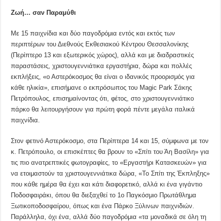
Ζωή… σαν Παραμύθι
Με 15 παιχνίδια και δύο παγοδρόμια εντός και εκτός των
περιπτέρων του Διεθνούς Εκθεσιακού Κέντρου Θεσσαλονίκης
(Περίπτερο 13 και εξωτερικός χώρος), αλλά και με διαδραστικές
παραστάσεις, χριστουγεννιάτικα εργαστήρια, δώρα και πολλές
εκπλήξεις, «ο Αστερόκοσμος θα είναι ο ιδανικός προορισμός για
κάθε ηλικία», επισήμανε ο εκπρόσωπος του Magic Park Σάκης
Πετρόπουλος, επισημαίνοντας ότι, φέτος, στο χριστουγεννιάτικο
πάρκο θα λειτουργήσουν για πρώτη φορά πέντε μεγάλα ιταλικά
παιχνίδια.
Στον φετινό Αστερόκοσμο, στα Περίπτερα 14 και 15, σύμφωνα με τον
κ. Πετρόπουλο, οι επισκέπτες θα βρουν το «Σπίτι του Άη Βασίλη» για
τις πιο ανατρεπτικές φωτογραφίες, το «Εργαστήρι Κατασκευών» για
να ετοιμαστούν τα χριστουγεννιάτικα δώρα, «Το Σπίτι της Έκπληξης»
που κάθε ημέρα θα έχει και κάτι διαφορετικό, αλλά κι ένα γιγάντιο
Ποδοσφαιράκι, όπου θα διεξαχθεί το 1ο Παγκόσμιο Πρωτάθλημα
Ξωτικοποδοσφαίρου, όπως και ένα Πάρκο Ξύλινων παιχνιδιών.
Παράλληλα, όχι ένα, αλλά δύο παγοδρόμια «τα μοναδικά σε όλη τη