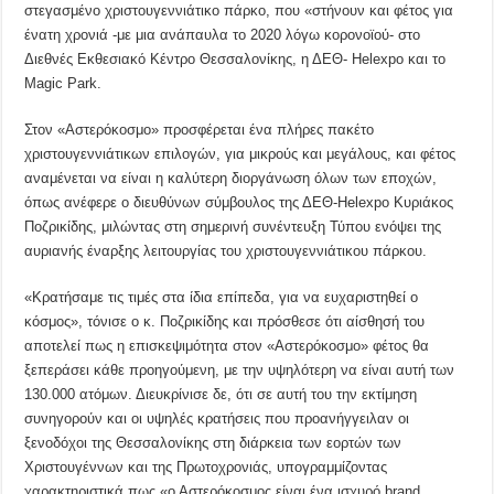
στεγασμένο χριστουγεννιάτικο πάρκο, που «στήνουν και φέτος για
ένατη χρονιά -με μια ανάπαυλα το 2020 λόγω κορονοϊού- στο
Διεθνές Εκθεσιακό Κέντρο Θεσσαλονίκης, η ΔΕΘ- Helexpo και το
Magic Park.
Στον «Αστερόκοσμο» προσφέρεται ένα πλήρες πακέτο
χριστουγεννιάτικων επιλογών, για μικρούς και μεγάλους, και φέτος
αναμένεται να είναι η καλύτερη διοργάνωση όλων των εποχών,
όπως ανέφερε ο διευθύνων σύμβουλος της ΔΕΘ-Helexpo Κυριάκος
Ποζρικίδης, μιλώντας στη σημερινή συνέντευξη Τύπου ενόψει της
αυριανής έναρξης λειτουργίας του χριστουγεννιάτικου πάρκου.
«Κρατήσαμε τις τιμές στα ίδια επίπεδα, για να ευχαριστηθεί ο
κόσμος», τόνισε ο κ. Ποζρικίδης και πρόσθεσε ότι αίσθησή του
αποτελεί πως η επισκεψιμότητα στον «Αστερόκοσμο» φέτος θα
ξεπεράσει κάθε προηγούμενη, με την υψηλότερη να είναι αυτή των
130.000 ατόμων. Διευκρίνισε δε, ότι σε αυτή του την εκτίμηση
συνηγορούν και οι υψηλές κρατήσεις που προανήγγειλαν οι
ξενοδόχοι της Θεσσαλονίκης στη διάρκεια των εορτών των
Χριστουγέννων και της Πρωτοχρονιάς, υπογραμμίζοντας
χαρακτηριστικά πως «ο Αστερόκοσμος είναι ένα ισχυρό brand,