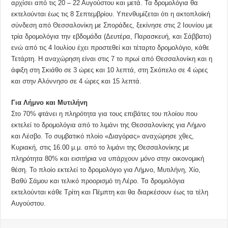
αρχίσει από τις 20 – 22 Αυγούστου και μετά. Τα δρομολόγια θα
εκτελούνται έως τις 8 Σεπτεμβρίου. Υπενθυμίζεται ότι η ακτοπλοϊκή
σύνδεση από Θεσσαλονίκη με Σποράδες, ξεκίνησε στις 2 Ιουνίου με
τρία δρομολόγια την εβδομάδα (Δευτέρα, Παρασκευή, και Σάββατο)
ενώ από τις 4 Ιουλίου έχει προστεθεί και τέταρτο δρομολόγιο, κάθε
Τετάρτη. Η αναχώρηση είναι στις 7 το πρωί από Θεσσαλονίκη και η
άφιξη στη Σκιάθο σε 3 ώρες και 10 λεπτά, στη Σκόπελο σε 4 ώρες
και στην Αλόννησο σε 4 ώρες και 15 λεπτά.
Για Λήμνο και Μυτιλήνη
Στο 70% φτάνει η πληρότητα για τους επιβάτες του πλοίου που
εκτελεί το δρομολόγια από το λιμάνι της Θεσσαλονίκης για Λήμνο
και Λέσβο. Το συμβατικό πλοίο «Διαγόρας» αναχώρησε χθες,
Κυριακή, στις 16.00 μ.μ. από το λιμάνι της Θεσσαλονίκης με
πληρότητα 80% και εισιτήρια να υπάρχουν μόνο στην οικονομική
θέση. Το πλοίο εκτελεί το δρομολόγιο για Λήμνο, Μυτιλήνη, Χίο,
Βαθύ Σάμου και τελικό προορισμό τη Λέρο. Τα δρομολόγια
εκτελούνται κάθε Τρίτη και Πέμπτη και θα διαρκέσουν έως τα τέλη
Αυγούστου.