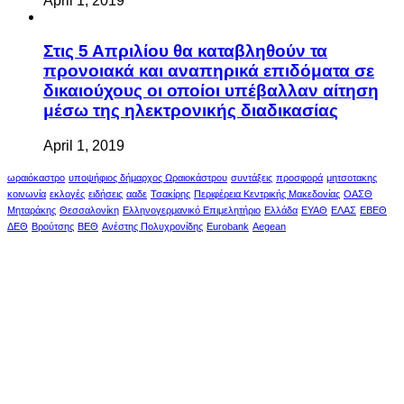
April 1, 2019
Στις 5 Απριλίου θα καταβληθούν τα
προνοιακά και αναπηρικά επιδόματα σε
δικαιούχους οι οποίοι υπέβαλλαν αίτηση
μέσω της ηλεκτρονικής διαδικασίας
April 1, 2019
ωραιόκαστρο
υποψήφιος δήμαρχος Ωραιοκάστρου
συντάξεις
προσφορά
μητσοτακης
κοινωνία
εκλογές
ειδήσεις
ααδε
Τσακίρης
Περιφέρεια Κεντρικής Μακεδονίας
ΟΑΣΘ
Μηταράκης
Θεσσαλονίκη
Ελληνογερμανικό Επιμελητήριο
Ελλάδα
ΕΥΑΘ
ΕΛΑΣ
ΕΒΕΘ
ΔΕΘ
Βρούτσης
ΒΕΘ
Ανέστης Πολυχρονίδης
Eurobank
Aegean