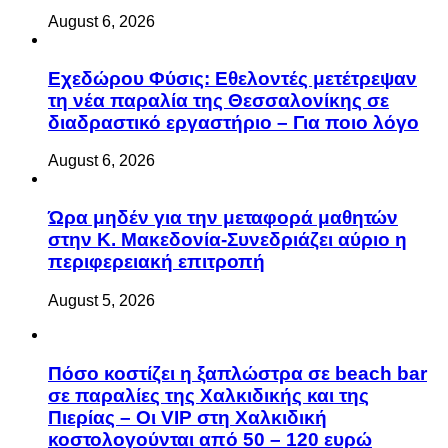
August 6, 2026
Eχεδώρου Φύσις: Εθελοντές μετέτρεψαν
τη νέα παραλία της Θεσσαλονίκης σε
διαδραστικό εργαστήριο – Για ποιο λόγο
August 6, 2026
Ώρα μηδέν για την μεταφορά μαθητών
στην Κ. Μακεδονία-Συνεδριάζει αύριο η
περιφερειακή επιτροπή
August 5, 2026
Πόσο κοστίζει η ξαπλώστρα σε beach bar
σε παραλίες της Χαλκιδικής και της
Πιερίας – Οι VIP στη Χαλκιδική
κοστολογούνται από 50 – 120 ευρώ