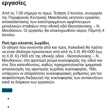
εργασίες
Από τις 7.00 σήμερα το πρωί, Τετάρτη 3 Ιουνίου, συνεργεία
της Περιφέρειας Κεντρικής Μακεδονίας εκτελούν εργασίες
αποκατάστασης των κατεστραμμένων αμφίπλευρων
μεταλλικών στηθαίων στην εθνική οδό Θεσσαλονίκης – Ν.
Μουδανιών. Οι εργασίες θα ολοκληρωθούν αύριο, Πέμπτη 4
Ιουνίου.
Πού έχει κλειστές λωρίδες
Οι οδηγοί που κινούνται από και προς Χαλκιδική θα πρέπει
να είναι ιδιαίτερα προσεκτικοί από από τη Χ.Θ. 60+000 έως
τη Χ.Θ. 61+500 επί της εθνικής οδού . Θεσσαλονίκης – Ν.
Μουδανιών, στο αριστερό ρεύμα κυκλοφορίας της οδού και
στις δύο κατευθύνσεις, καθώς πραγματοποιείται τμηματικά
αποκλεισμός της αριστερής λωρίδας κυκλοφορίας. Ήδη
υπάρχουν οι απαραίτητες κυκλοφοριακές ρυθμίσεις για την
ασφαλέστερη διεξαγωγή της κυκλοφορίας των αυτοκινήτων
κατά τη διάρκεια των εργασιών.
Share