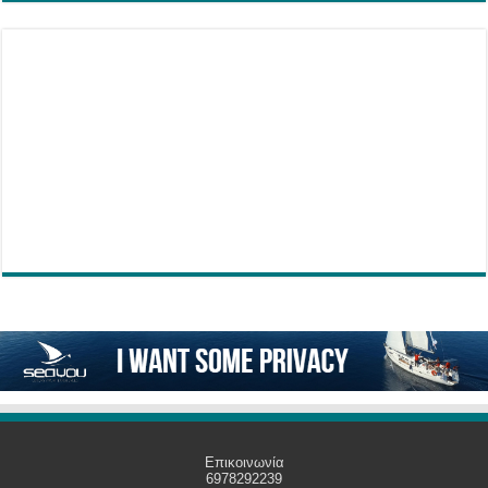
Επικοινωνία
6978292239