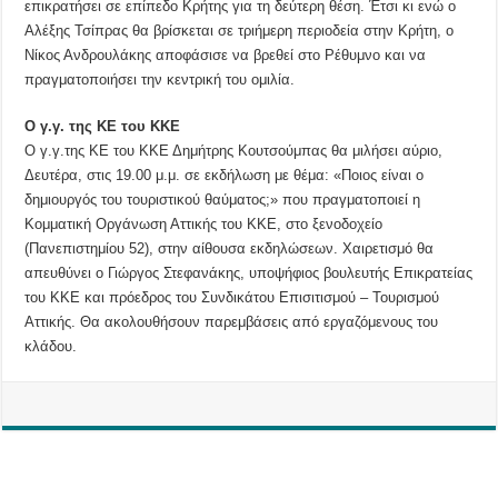
επικρατήσει σε επίπεδο Κρήτης για τη δεύτερη θέση. Έτσι κι ενώ ο
Αλέξης Τσίπρας θα βρίσκεται σε τριήμερη περιοδεία στην Κρήτη, ο
Νίκος Ανδρουλάκης αποφάσισε να βρεθεί στο Ρέθυμνο και να
πραγματοποιήσει την κεντρική του ομιλία.
Ο γ.γ. της ΚΕ του ΚΚΕ
Ο γ.γ.της ΚΕ του ΚΚΕ Δημήτρης Κουτσούμπας θα μιλήσει αύριο,
Δευτέρα, στις 19.00 μ.μ. σε εκδήλωση με θέμα: «Ποιος είναι ο
δημιουργός του τουριστικού θαύματος;» που πραγματοποιεί η
Κομματική Οργάνωση Αττικής του ΚΚΕ, στο ξενοδοχείο
(Πανεπιστημίου 52), στην αίθουσα εκδηλώσεων. Χαιρετισμό θα
απευθύνει ο Γιώργος Στεφανάκης, υποψήφιος βουλευτής Επικρατείας
του ΚΚΕ και πρόεδρος του Συνδικάτου Επισιτισμού – Τουρισμού
Αττικής. Θα ακολουθήσουν παρεμβάσεις από εργαζόμενους του
κλάδου.