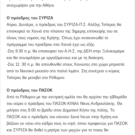
αναχωρήσει για την Αθήνα.
Ο πρόεδρος του ΣΥΡΙΖΑ
Αύριο, Δευτέρα, ο πρόεδρος του ΣΥΡΙΖΑ-Π.Σ. Αλέξης Τσίπρας θα
επισκεφτεί τα Χανιά στο πλαίσιο της 3ημερης επίσκεψής του σε
όλους τους νομούς της Κρήτης. Όπως έχει ανακοινωθεί το
πρόγραμμα του προέδρου στα Χανιά έχει ως εξής:
-Στις 9:30 π.μ. θα επισκεφτεί τον Α.Η.Σ. της ΔΕΗ στην Ξυλοκαμάρα
και θα συνομιλήσει με εργαζόμενους και με τη διοίκηση.
-Στις 11: 30 π.μ. θα απευθυνθεί στους Χανιώτες στο χώρο μπροστά
από το Ναυτικό μουσείο στο παλιό λιμάνι. Στη συνέχεια ο κύριος
Τσίπρας θα μεταβεί στο Ρέθυμνο.
Ο πρόεδρος του ΠΑΣΟΚ
Από το Ρέθυμνο με την κεντρική ομιλία του θα αρχίσει την εβδομάδα
του αύριο ο πρόεδρος του ΠΑΣΟΚ-ΚΙΝΑλ Νίκος Ανδρουλάκης. Θα
μιλήσει στις 8.00 το βράδυ στον Δημοτικό Κήπο της πόλης. Το
ΠΑΣΟΚ και ο πρόεδρός του κάνουν ξανά focus στην Κρήτη και
βάζουν εκ νέου στο κάδρο τους το νησί, όπου προφανώς για ΠΑΣΟΚ
και ΣΥΡΙΖΑ θα δοθεί η μητέρα των μαχών για το ποιος θα