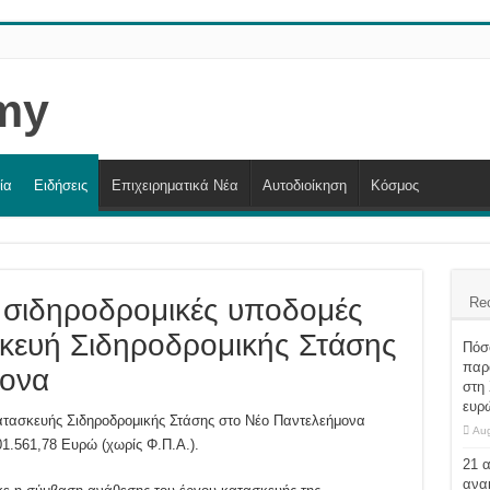
ία
Ειδήσεις
Επιχειρηματικά Νέα
Αυτοδιοίκηση
Κόσμος
ι σιδηροδρομικές υποδομές
Re
σκευή Σιδηροδρομικής Στάσης
Πόσο
παρα
μονα
στη 
ευρ
κατασκευής Σιδηροδρομικής Στάσης στο Νέο Παντελεήμονα
Aug
01.561,78 Ευρώ (χωρίς Φ.Π.Α.).
21 
ανα