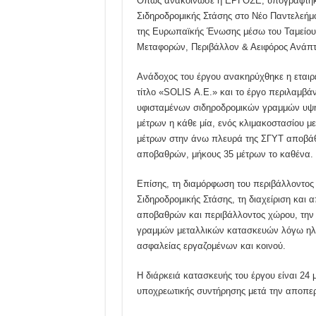
Όπως ανακοίνωσε η ΕΡΓΟΣΕ, υπογράφτηκε
Σιδηροδρομικής Στάσης στο Νέο Παντελεήμο
της Ευρωπαϊκής Ένωσης μέσω του Ταμείου
Μεταφορών, Περιβάλλον & Αειφόρος Ανάπτ
Ανάδοχος του έργου ανακηρύχθηκε η ετα
τίτλο «SOLIS Α.Ε.» και το έργο περιλαμβ
υφισταμένων σιδηροδρομικών γραμμών υψη
μέτρων η κάθε μία, ενός κλιμακοστασίου μ
μέτρων στην άνω πλευρά της ΣΓΥΤ αποβάθ
αποβαθρών, μήκους 35 μέτρων το καθένα.
Επίσης, τη διαμόρφωση του περιβάλλοντος
Σιδηροδρομικής Στάσης, τη διαχείριση και
αποβαθρών και περιβάλλοντος χώρου, την
γραμμών μεταλλικών κατασκευών λόγω ηλε
ασφαλείας εργαζομένων και κοινού.
Η διάρκειά κατασκευής του έργου είναι 24
υποχρεωτικής συντήρησης μετά την αποπε