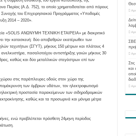
 η σύμβαση ανάθεσης του έργου κατασκευής της
Θεσ
να Πιερίας (Α.Δ. 752), το οποίο χρηματοδοτείται από πόρους
Apr
 Συνοχής του Επιχειρησιακού Προγράμματος «Υποδομές
Δείτ
υξη 2014 – 2020».
λαμ
Apr
ιρεία «SOLIS ΑΝΩΝΥΜΗ ΤΕΧΝΙΚΗ ΕΤΑΙΡΕΙΑ» με διακριτικό
άνει την κατασκευή: δύο αποβαθρών εκατέρωθεν των
ΣΒΕ
λών ταχυτήτων (ΣΓΥΤ), μήκους 150 μέτρων και πλάτους 4
προ
ε ανελκυστήρα, πασαλοτοίχου αντιστήριξης γαιών μήκους 30
Apr
ρας, καθώς και δύο μεταλλικών στεγάστρων επί των
Στις
και 
οποί
 χώρου στις παράπλευρες οδούς στον χώρο της
διαδ
 απομάκρυνση των όμβριων υδάτων, τον ηλεκτροφωτισμό
Apr
 ηλεκτρική προστασία παρακείμενων των σιδηροδρομικών
κτροκίνησης, καθώς και τα προσωρινά και μόνιμα μέτρα
 μήνες, ενώ προβλέπεται πρόσθετη 24μηνη περίοδος
ράτωση.