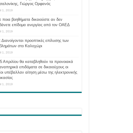
σαλονίκης, Γιώργος Ορφανός
il 1, 2019
ε ποια βοηθήματα δικαιούστε αν δεν
βάνετε επίδομα ανεργίας από τον ΟΑΕΔ
il 1, 2019
:Διανοίγονται προοπτικές επίλυσης των
βλημάτων στο Καλοχώρι
il 1, 2019
 5 Απριλίου θα καταβληθούν τα προνοιακά
αναπηρικά επιδόματα σε δικαιούχους οι
οι υπέβαλλαν αίτηση μέσω της ηλεκτρονικής
ικασίας
il 1, 2019