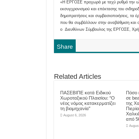
«Η ΕΡΓΟΣΕ προχωρά με ταχύ ρυθμό την υλ
εκσυγχρονισμού και επέκτασης του σιδηροδ
δημοπρατήσεις και συμβασιοποιήσεις, τα 
που θα συμβάλλουν στην αναβάθμιση και 
ο Διευθύνων Σύμβουλος της ΕΡΓΟΣΕ, Χρήσ
Share
Related Articles
ΠΑΣΕΒΙΠΕ κατά Ειδικού
Πόσο 
Χωροταξικού Πλαισίου: “Ο
σε be
νέος νόμος κατακερματίζει
της Χα
τη βιομηχανία”
Πιερία
Χαλκι
August 6, 2026
από 5
August