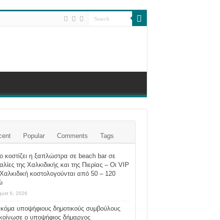
cent
Popular
Comments
Tags
 κοστίζει η ξαπλώστρα σε beach bar σε
λίες της Χαλκιδικής και της Πιερίας – Οι VIP
Χαλκιδική κοστολογούνται από 50 – 120
ώ
ust 6, 2026
ακόμα υποψήφιους δημοτικούς συμβούλους
κοίνωσε ο υποψήφιος δήμαρχος