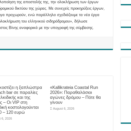
οποίηση της αποστολής της, την ολοκλήρωση των έργων
ρομικού δικτύου της χώρας. Με συνεχείς προκηρύξεις έργων,
έργα προχωρούν, ενώ παράλληλα σχεδιάζουμε τα νέα έργα
ολοκλήρωση του ελληνικού σιδηρόδρομου», δήλωσε
τος Βίνης αναφορικά με την υπογραφή της σύμβασης.
κοστίζει η ξαπλώστρα
«Kallikrateia Coastal Run
ach bar σε παραλίες
2026»: Παραθαλάσιοι
λκιδικής και της
αγώνες δρόμου – Πότε θα
ς – Οι VIP στη
γίνουν
δική κοστολογούνται
August 6, 2026
0 – 120 ευρώ
 6, 2026