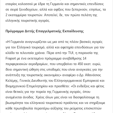
εταιρίας κολοσσού με έδρα τη Γερμανία και σημαντικές επενδύσεις
σε σειρά ξενοδοχείων, αλλά και αφίξεις που ξεπερνούν, ετησίως, τα
2 εκατομμύρια τουριστών. Αποτελεί, δε, τον πρώτο πελάτη της
ελληνικής τουριστικής αγοράς.
Πρόγραμμα Διττής Επαγγελματικής Εκπαίδευσης
«Η Γερμανία αναγνωρίζεται ως μια από τις πλέον βασικές αγορές
για τον Ελληνικό τουρισμό, αλλά και αφετηρία επενδύσεων για τον
κλάδο τα τελευταία χρόνια. Πέρα από την TUI, η παρουσία της
Fraport με ένα εκτεταμένο πρόγραμμα αναβάθμισης 14
περιφερειακών αεροδρομίων, που υπερβαίνει τα 450 εκατ. ευρώ,
δίνει σημαντική ώθηση στις υποδομές που είναι αναγκαίες για την
ανάπτυξη της τουριστικής οικονομίας» αναφέρει ο Δρ. Αθανάσιος
Κελέμης, Γενικός Διευθυντής του Ελληνογερμανικού Εμπορικού και
Βιομηχανικού Επιμελητηρίου και προσθέτει: «Οι ενδείξεις και φέτος
είναι θετικές για την πορεία της Γερμανικής αγοράς, όπου
αναμένεται άνοδος. Χρέος όλων μας είναι να διασφαλίσουμε τη
βιωσιμότητα του ελληνικού τουριστικού προϊόντος και να στηρίξουμε
κάθε πρωτοβουλία περαιτέρω αύξησης του ρεύματος επισκεπτών