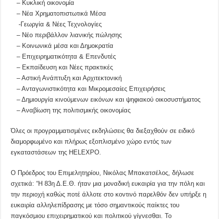
– Κυκλική οικονομία
– Νέα Χρηματοπιστωτικά Μέσα
-Γεωργία & Νέες Τεχνολογίες
– Νέο περιβάλλον λιανικής πώλησης
– Κοινωνικά μέσα και Δημοκρατία
– Επιχειρηματικότητα & Επενδυτές
– Εκπαίδευση και Νέες πρακτικές
– Αστική Ανάπτυξη και Αρχιτεκτονική
– Ανταγωνιστικότητα και Μικρομεσαίες Επιχειρήσεις
– Δημιουργία κινούμενων εικόνων και ψηφιακού οικοσυστήματος
– Αναβίωση της πολιτισμικής οικονομίας
Όλες οι προγραμματισμένες εκδηλώσεις θα διεξαχθούν σε ειδικό
διαμορφωμένο και πλήρως εξοπλισμένο χώρο εντός των
εγκαταστάσεων της HELEXPO.
Ο Πρόεδρος του Επιμελητηρίου, Νικόλας Μπακατσέλος, δήλωσε
σχετικά: “Η 83η Δ.Ε.Θ. ήταν μια μοναδική ευκαιρία για την πόλη και
την περιοχή καθώς ποτέ άλλοτε στο κοντινό παρελθόν δεν υπήρξε η
ευκαιρία αλληλεπίδρασης με τόσο σημαντικούς παίκτες του
παγκόσμιου επιχειρηματικού και πολιτικού γίγνεσθαι. Το