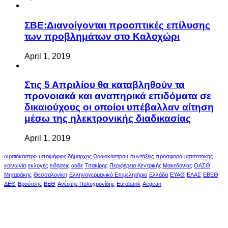
ΣΒΕ:Διανοίγονται προοπτικές επίλυσης
των προβλημάτων στο Καλοχώρι
April 1, 2019
Στις 5 Απριλίου θα καταβληθούν τα
προνοιακά και αναπηρικά επιδόματα σε
δικαιούχους οι οποίοι υπέβαλλαν αίτηση
μέσω της ηλεκτρονικής διαδικασίας
April 1, 2019
ωραιόκαστρο
υποψήφιος δήμαρχος Ωραιοκάστρου
συντάξεις
προσφορά
μητσοτακης
κοινωνία
εκλογές
ειδήσεις
ααδε
Τσακίρης
Περιφέρεια Κεντρικής Μακεδονίας
ΟΑΣΘ
Μηταράκης
Θεσσαλονίκη
Ελληνογερμανικό Επιμελητήριο
Ελλάδα
ΕΥΑΘ
ΕΛΑΣ
ΕΒΕΘ
ΔΕΘ
Βρούτσης
ΒΕΘ
Ανέστης Πολυχρονίδης
Eurobank
Aegean