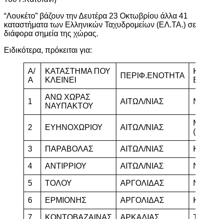
“Λουκέτο” βάζουν την Δευτέρα 23 Οκτωβρίου άλλα 41
καταστήματα των Ελληνικών Ταχυδρομείων (ΕΛ.ΤΑ.) σε
διάφορα σημεία της χώρας.
Ειδικότερα, πρόκειται για:
Α/
ΚΑΤΑΣΤΗΜΑ ΠΟΥ
ΚΑΤΑ
ΠΕΡΙΦ.ΕΝΟΤΗΤΑ
Α
ΚΛΕΙΝΕΙ
ΕΞΥΠ
ΑΝΩ ΧΩΡΑΣ
1
ΑΙΤΩΛ/ΝΙΑΣ
ΝΑΥΠ
ΝΑΥΠΑΚΤΟΥ
ΜΕΣΟΛ
2
ΕΥΗΝΟΧΩΡΙΟΥ
ΑΙΤΩΛ/ΝΙΑΣ
(Κ.Κ.)
3
ΠΑΡΑΒΟΛΑΣ
ΑΙΤΩΛ/ΝΙΑΣ
ΚΑΙΝΟ
4
ΑΝΤΙΡΡΙΟΥ
ΑΙΤΩΛ/ΝΙΑΣ
ΝΑΥΠ
5
ΤΟΛΟΥ
ΑΡΓΟΛΙΔΑΣ
ΝΑΥΠΛΙ
6
ΕΡΜΙΟΝΗΣ
ΑΡΓΟΛΙΔΑΣ
ΚΡΑΝΙ
7
ΚΟΝΤΟΒΑΖΑΙΝΑΣ
ΑΡΚΑΔΙΑΣ
ΤΡΟΠΑ