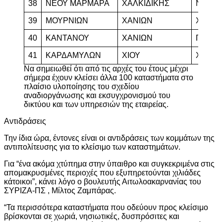
38
ΝΕΟΥ ΜΑΡΜΑΡΑ
ΧΑΛΚΙΔΙΚΗΣ
ΝΙΚΗΤ
39
ΜΟΥΡΝΙΩΝ
ΧΑΝΙΩΝ
ΧΑΝΙΩΝ
40
ΚΑΝΤΑΝΟΥ
ΧΑΝΙΩΝ
ΠΑΛΑΙ
41
ΚΑΡΔΑΜΥΛΩΝ
ΧΙΟΥ
ΧΙΟΥ (Κ
Να σημειωθεί ότι από τις αρχές του έτους μέχρι
σήμερα έχουν κλείσει άλλα 100 καταστήματα στο
πλαίσιο υλοποίησης του σχεδίου
αναδιοργάνωσης και εκσυγχρονισμού του
δικτύου και των υπηρεσιών της εταιρείας.
Αντιδράσεις
Την ίδια ώρα, έντονες είναι οι αντιδράσεις των κομμάτων της
αντιπολίτευσης για το κλείσιμο των καταστημάτων.
Για “ένα ακόμα χτύπημα στην ύπαιθρο και συγκεκριμένα στις
απομακρυσμένες περιοχές που εξυπηρετούνται χιλιάδες
κάτοικοι”, κάνει λόγο ο βουλευτής Αιτωλοακαρνανίας του
ΣΥΡΙΖΑ-ΠΣ , Μίλτος Ζαμπάρας.
“Τα περισσότερα καταστήματα που οδεύουν προς κλείσιμο
βρίσκονται σε χωριά, νησιωτικές, δυσπρόσιτες και