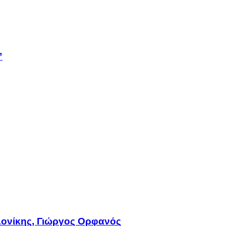
”
ονίκης, Γιώργος Ορφανός