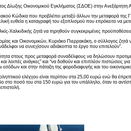
ματος Δίωξης Οικονομικού Εγκλήματος (ΣΔΟΕ) στην Ανεξάρτητ
νειακού Κώδικα που προβλέπει μεταξύ άλλων την μεταφορά της 
 τελική ευθεία η καταγραφή του εξοπλισμού που επρόκειτο να με
λκίς-Χαλκιδικής ζητά να τηρηθούν συγκεκριμένες προϋποθέσε
νομίας και Οικονομικών, Κυριάκο Πιερρακάκη, ο σύλλογος ζητά
υνάδελφοι να συνεχίσουν αδιάκοπτα το έργο που επιτελούν”.
ατότητα στους προς μεταφορά συναδέλφους να δηλώσουν προτιμ
) και λοιπές ανάγκες” και “να δοθούν και επιπλέον πιστώσεις 
εσόδων και στην πάταξη της φοροδιαφυγής και του οικονομικο
οληπτικού ελέγχου είναι περίπου στα 25,00 ευρώ ενώ θα έπρεπ
ο στο ποσό του στα 150 ευρώ για τον υπάλληλο, όταν το αντί
 επιστολή.